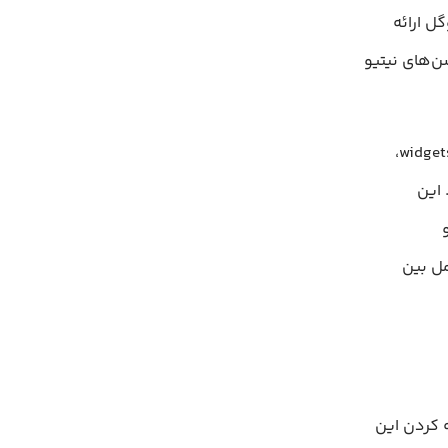
 که توسط گوگل ارائه
ن‌های نیتیو
Flutter از زبان برنامه‌نویسی Dart استفاده می‌کند و به لطف معماری مبتنی بر widgets،
 این
یو
ل بین
ه کردن این