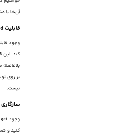
خواهیم دا
آن‌ها با 
قابلیت hot reload
کند. این ق
بلافاصله م
بر روی توس
نیست.
سازگاری ب
کنید و همچ