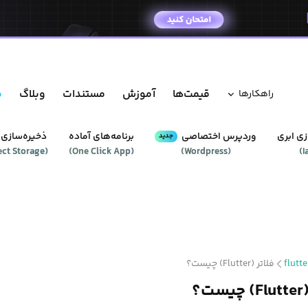
قیمت‌ها
آموزش
مستندات
وبلاگ
م
راهکار‌ها
ی ابری
وردپرس‌ اختصاصی
برنامه‌های آماده
ذخیره‌سازی 
جدید
ect Storage
(
)
One Click App
(
)
Wordpress
(
)
I
flutte
فلاتر (Flutter) چیست؟
ت؟