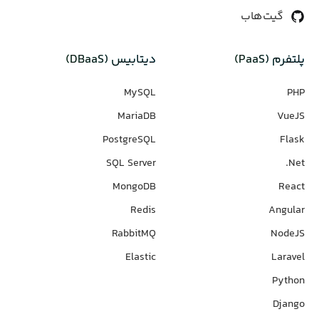
گیت‌هاب
پلتفرم (PaaS)
دیتابیس‌ (DBaaS)
MySQL
PHP
MariaDB
VueJS
PostgreSQL
Flask
SQL Server
Net.
MongoDB
React
Redis
Angular
RabbitMQ
NodeJS
Elastic
Laravel
Python
Django