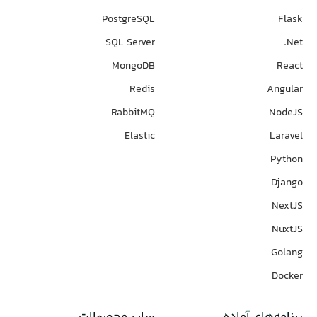
PostgreSQL
Flask
SQL Server
Net.
MongoDB
React
Redis
Angular
RabbitMQ
NodeJS
Elastic
Laravel
Python
Django
NextJS
NuxtJS
Golang
Docker