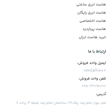
هاست ابری ساعتی
هاست ابری رایگان
هاست اختصاصی
هاست پربازدید
خرید هاست ارزان
ارتباط با ما
ایمیل واحد فروش:
sales[@]liara.ir
تلفن واحد فروش:
۰۲۵-۳۲۰۹۸۰۰۰
آدرس:
قم، بلوار امام رضا، پلاک ۲۹، ساختمان امام رضا، طبقه ۳، واحد ۷