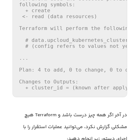
following symbols:

  + 
create
 <- 
read
 (data resources)

Terraform will perform 
the
 following ac
# data.upcloud_kubernetes_cluster.ex
# (config refers to values not yet k
...

Plan: 
4
to
add
, 
0
to
 change, 
0
to
 destr
Changes 
to
 Outputs:

  + cluster_id = (known 
after
 apply)
در آخر اگر همه چیز درست باشد و Terraform هیچ
مشکلی گزارش نکرد، می‌توانید عملیات استقرار را با
اجرای دستور زیر انجام دهید: