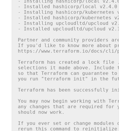
- Installing hashicorp/
local
 v2.4.0...

- Installed hashicorp/
local
 v2.4.0 (si
- Installing hashicorp/kubernetes v2.22
- Installed hashicorp/kubernetes v2.22
- Installing upcloudltd/upcloud v2.12.0
- Installed upcloudltd/upcloud v2.12.0 
Partner and community providers are si
If
 you'
d
 like to know 
more
about
 provi
https:
//www.terraform.io/docs/cli/plug
Terraform has created a lock 
file
 .ter
selections it made above. 
Include
 this
so
 that Terraform can guarantee to mak
you 
run
"terraform init"
in
 the future.
Terraform has been successfully initial
You may now begin working with Terrafo
any changes that are required 
for
 your
should now work.

If
 you ever 
set
 or change modules or b
rerun this command to reinitialize you