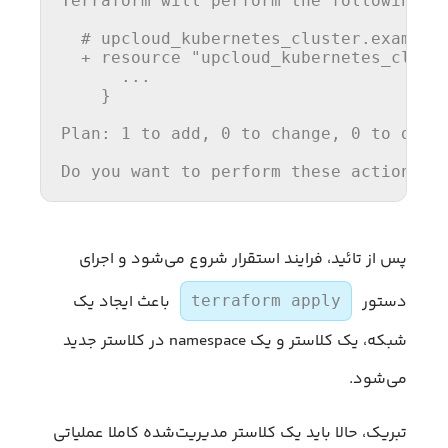
Terraform will perform the following ac
  # upcloud_kubernetes_cluster.example
  + resource 
"upcloud_kubernetes_clust
      ...

    }

Plan: 
1
to
add
, 
0
to
change
, 
0
to
 destr
Do you want 
to
 perform these actions? 
پس از تائید، فرایند استقرار شروع می‌شود و اجرای
دستور
باعث ایجاد یک
terraform apply
شبکه، یک کلاستر و یک namespace در کلاستر جدید
می‌شود.
تبریک، حالا باید یک کلاستر مدیریت‌شده کاملا عملیاتی