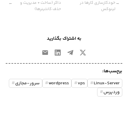
خودکارسازی کارها در
داکر (ساخت + مدیریت و
←
→
لینوکس
حذف کانتینرها)
به اشتراک بگذارید
برچسب‌ها:
Linux-Server
#
vps
#
wordpress
#
سرور-مجازی
#
وردپرس
#