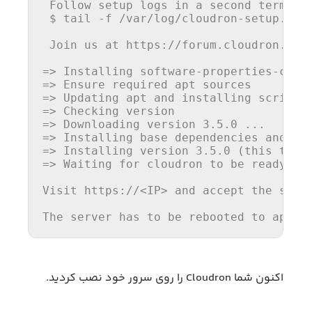
 Follow setup logs in a second terminal
 $ tail -f /var/log/cloudron-setup.log

 Join us at https://forum.cloudron.io f
=> Installing software-properties-commo
=> Ensure required apt sources

=> Updating apt and installing script d
=> Checking version

=> Downloading version 3.5.0 ...

=> Installing base dependencies and dow
=> Installing version 3.5.0 (this takes
=> Waiting for cloudron to be ready (th
Visit https://<IP> and accept the self-
The server has to be rebooted to apply
اکنون شما Cloudron را روی سرور خود نصب کردید.