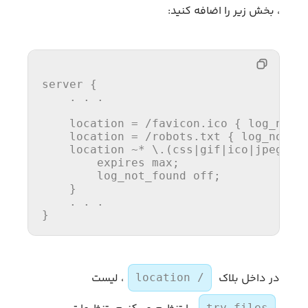
، بخش زیر را اضافه کنید:
server
 {

    . . .

location
 = /favicon.ico { log_not_
location
 = /robots.txt { log_not_f
location
 ~* \.(css|gif|ico|jpeg|jpg
        expires max;

        log_not_found 
off
;

    }

    . . .

}
در داخل بلاک
، لیست
location /
try_files