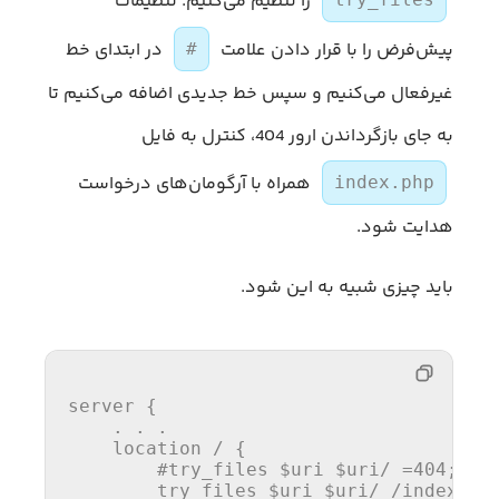
را تنظیم می‌کنیم. تنظیمات
پیش‌فرض را با قرار دادن علامت
در ابتدای خط
#
غیرفعال می‌کنیم و سپس خط جدیدی اضافه می‌کنیم تا
به جای بازگرداندن ارور 404، کنترل به فایل
همراه با آرگومان‌های درخواست
index.php
هدایت شود.
باید چیزی شبیه به این شود.
server {

    . . .

    location / {

#try_files $uri $uri/ =404;
        try_files 
$uri
$uri
/ /i
ndex.ph