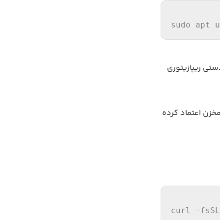
sudo apt u
ورت دستی ریپازیتوری
دانلود کنید تا سرور به مخزن اعتماد کرده
curl -fsSL