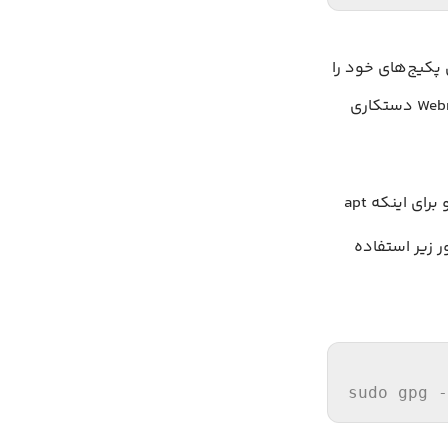
همان کلیدی است که سازنده Webmin بوسیله آن پکیج‌های خود را
امضا می‌کند. این کلید باعث می‌شود موقع نصب، سرور شما مطمئن شود که پکیج Webmin دستکاری
است و برای اینکه apt
ر زیر استفاده
sudo gpg -