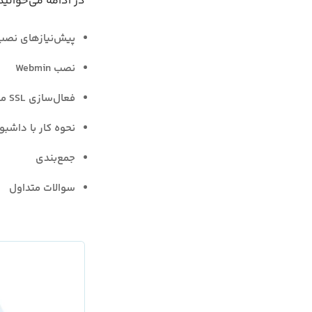
در ادامه می‌خوانید
پیش‌نیازهای نصب
نصب Webmin
فعال‌سازی SSL معتبر از Let’s Encrypt
نحوه کار با داشبورد min
جمع‌بندی
سوالات متداول