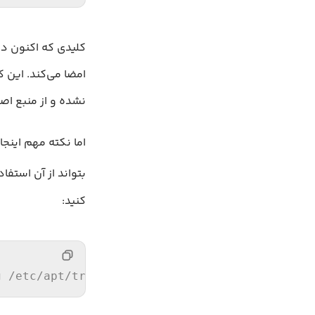
نشده و از منبع ا
اما نکته مهم اینج
بتواند از آن استفاد
کنید:
g 
/etc/
apt
/trusted.gpg.d/
webmin.asc