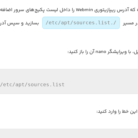
حالا وقت آن رسیده که آدرس ریپازیتوری Webmin را داخل لیست پکیج‌های 
ر مسیر
بسازید و سپس آدرس 
/etc/apt/sources.list./
گر nano آن را باز کنید:
/etc/
apt/sources.list
ن خط را وارد کنید: