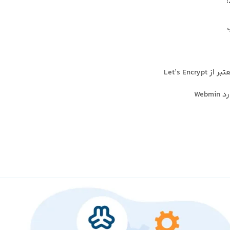
:
Web