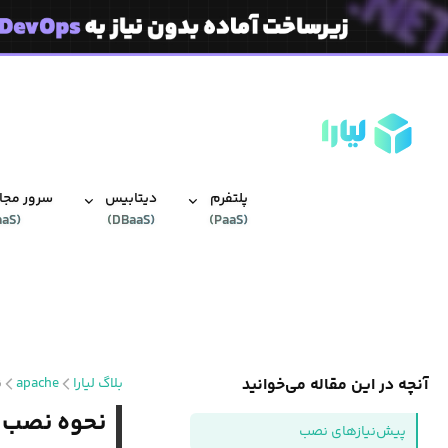
پلتفرم
دیتابیس‌
سرور مجاز
aaS
(
)
DBaaS
(
)
PaaS
(
آنچه در این مقاله می‌خوانید
بلاگ لیارا
apache
ن
نحوه نصب کنترل پنل in
پیش‌نیازهای نصب