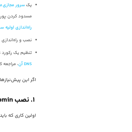
یک
سرور مجازی
u
مسدود کردن پورت‌
راه‌اندازی اولیه سرور
نصب و راه‌اندازی Apache روی سرور مجازی. اگر Apache را نصب نکرده‌اید، حتما
تنظیم یک رکورد DNS برای سرور خود. اگر از
DNS آن
، مراجعه ک
اگر این پیش‌نیازها
۱. نصب Webmin
اولین کاری که باید