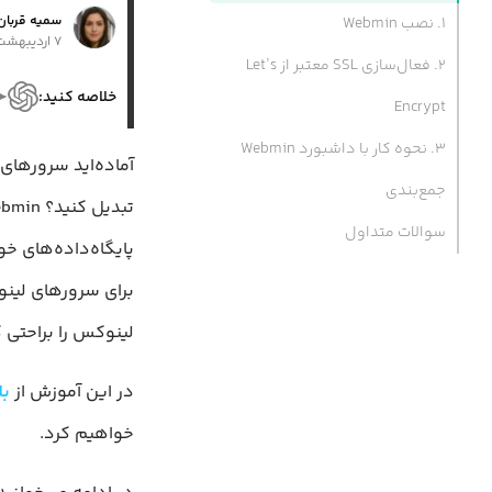
سمیه قربان 
۱. نصب Webmin
۷ اردیبهشت ۱۴۰۴
۲. فعال‌سازی SSL معتبر از Let’s
خلاصه کنید:
Encrypt
۳. نحوه کار با داشبورد Webmin
آماده‌اید سرورهای
جمع‌بندی
سوالات متداول
برای سرورهای لینو
لینوکس را براحتی 
در این آموزش از
بل
خواهیم کرد.