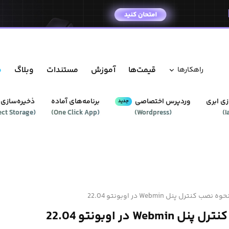
قیمت‌ها
آموزش
مستندات
وبلاگ
م
راهکار‌ها
ی ابری
وردپرس‌ اختصاصی
برنامه‌های آماده
ذخیره‌سازی 
جدید
ect Storage
(
)
One Click App
(
)
Wordpress
(
)
I
حوه نصب کنترل پنل Webmin در اوبونتو 22.04
Webm در اوبونتو 22.04