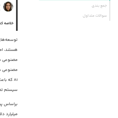
س
جمع بندی
۱ فرو
سوالات متداول
خلاصه کن
توسعه‌ها
هستند، ام
مصنوعی هست
مصنوعی شی
AI که باعث بهبود ۶۲ درصدی نمرات آزمون‌ها شده‌اند گرفته تا پلتفرمی مثل
سیستم تطبیقی آموزش ز
میلیارد د