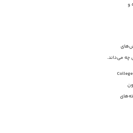
 و
ستفاده از پرسش‌های
چه می‌داند.
در دانشگاه ایالتی آریزونا، استفاده از ALEKS باعث افزایش نرخ قبولی در درس College
شی سالانه بیش از ۴ میلیون
ه‌های