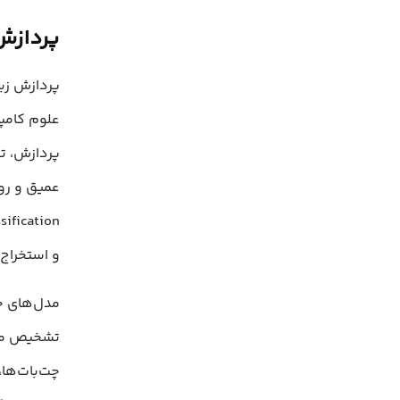
پردازش زبا
علوم کامپی
پردازش، تح
و استخراج موجودیت‌ها (tion
تشخیص منظو
چت‌بات‌ها