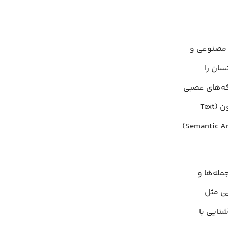
Natu) شاخه‌ای از هوش مصنوعی و
سان را
بکه‌های عصبی
عمیق و روش‌های آماری با هم ترکیب می‌شوند تا وظایفی مانند دسته‌بندی متون (Text
Classification)، ترجمه ماشینی (Machine Translation)، تحلیل معنایی (Semantic Analysis)
عنی جمله‌ها و
یی مثل
نایی با