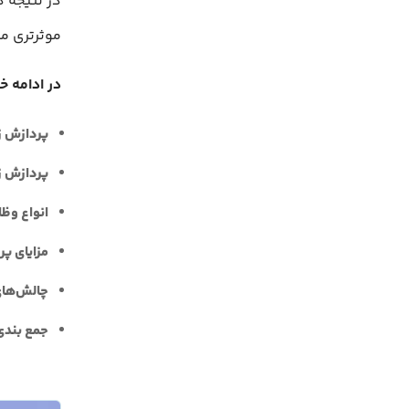
در نتیجه د
موثرتری می
در ادامه خ
پردازش زبان 
پردازش زبان طبیعی
انواع وظا
مزایای پرد
چالش‌های 
جمع بندی