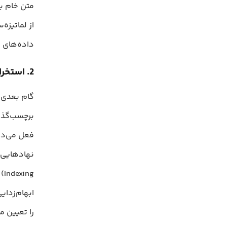
متن خام با
از لماتیزه
داده‌های ب
2. استخراج ویژگی‌ها
گام بعدی ا
ng
را تعیین می