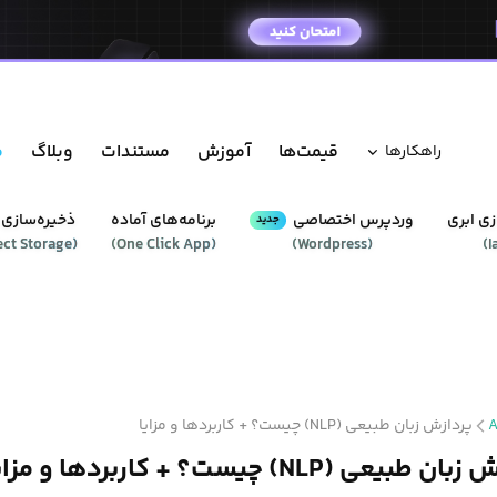
قیمت‌ها
آموزش
مستندات
وبلاگ
م
راهکار‌ها
ی ابری
وردپرس‌ اختصاصی
برنامه‌های آماده
ذخیره‌سازی 
جدید
ect Storage
(
)
One Click App
(
)
Wordpress
(
)
I
A
پردازش زبان طبیعی (NLP) چیست؟ + کاربردها و مزایا
طبیعی (NLP) چیست؟ + کاربردها و مزایا