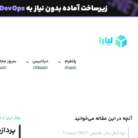
پلتفرم
دیتابیس‌
سرور مجاز
aaS
(
)
DBaaS
(
)
PaaS
(
آنچه در این مقاله می‌خوانید
بلاگ لیارا
I
پردازش زبان 
پردازش زبان طبیعی (NLP) چیست؟