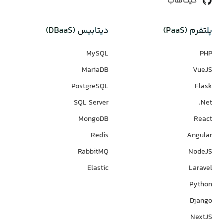
گیت‌هاب
پلتفرم (PaaS)
دیتابیس‌ (DBaaS)
MySQL
PHP
MariaDB
VueJS
PostgreSQL
Flask
SQL Server
Net.
MongoDB
React
Redis
Angular
RabbitMQ
NodeJS
Elastic
Laravel
Python
Django
NextJS