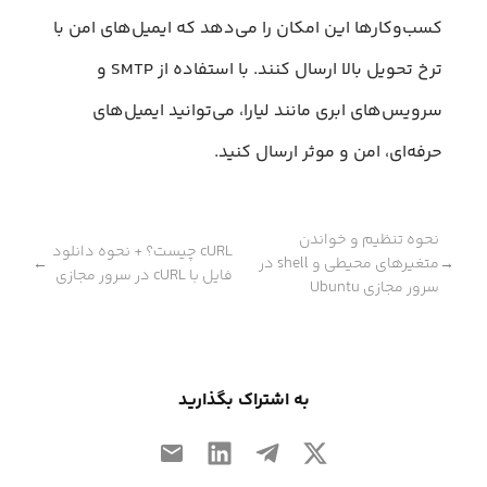
کسب‌وکارها این امکان را می‌دهد که ایمیل‌های امن با
ترخ تحویل بالا ارسال کنند. با استفاده از SMTP و
سرویس‌های ابری مانند لیارا، می‌توانید ایمیل‌های
حرفه‌ای، امن و موثر ارسال کنید.
نحوه تنظیم و خواندن
cURL چیست؟ + نحوه دانلود
متغیرهای محیطی و shell در
←
→
فایل با cURL در سرور مجازی
سرور مجازی Ubuntu
به اشتراک بگذارید