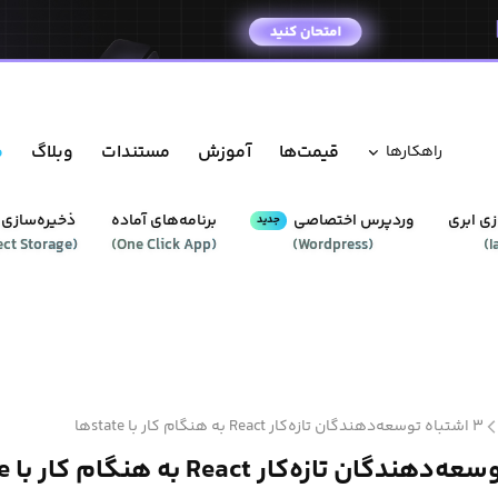
قیمت‌ها
آموزش
مستندات
وبلاگ
م
راهکار‌ها
ی ابری
وردپرس‌ اختصاصی
برنامه‌های آماده
ذخیره‌سازی 
جدید
ect Storage
(
)
One Click App
(
)
Wordpress
(
)
I
۳ اشتباه توسعه‌دهندگان تازه‌کار React به هنگام کار با stateها