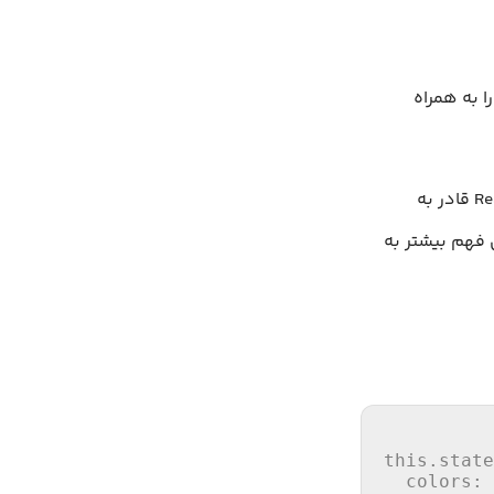
نگام تغییر state یک کامپوننت، به این نکته توجه کنید که یک کپی جدید از state را به همراه
اگر اشتباها state کامپوننتی را مستقیما تغییر دادید، الگوریتم تشخیص تفاوت‌های React قادر به
 فهم بیشتر به
this
.
state
colors
: 