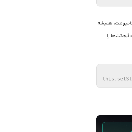
د. به هنگام آپدیت state در کلاس یک کامپوننت، همیشه
آبجکت‌ها را
this
.
setSt