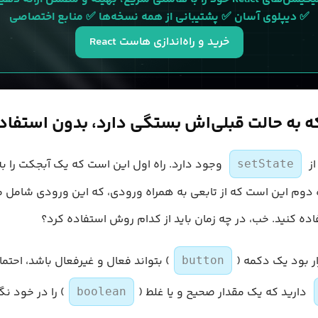
✅ دیپلوی آسان ✅ پشتیبانی از همه نسخه‌ها ✅ منابع اختصاصی
خرید و راه‌اندازی هاست React
وجود دارد. راه اول این است که یک آبجکت را ب
setState
اده کنید. خب، در چه زمان باید از کدام روش استفاده کرد؟
ار بود یک دکمه (
) بتواند فعال و غیرفعال باشد، احتمالا stateیی با ا
button
دارید که یک مقدار صحیح و یا غلط (
) را در خود نگ
boolean