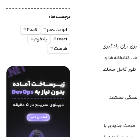
برچسب‌ها:
#
PaaS
#
javascript
react
#
پلتفرم
#
زی برای یادگیری
هاست
#
، کتابخانه‌ها و
ه طور کامل مسلط
ه همگی مستعد
ی مبحث جدیدی با