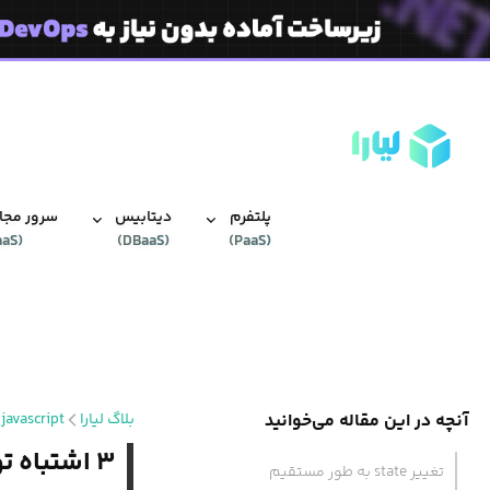
پلتفرم
دیتابیس‌
سرور مجاز
aaS
(
)
DBaaS
(
)
PaaS
(
آنچه در این مقاله می‌خوانید
بلاگ لیارا
javascript
۳ اشتباه توسعه‌دهندگان تازه‌کار React به هنگام کار با stateها
تغییر state به طور مستقیم