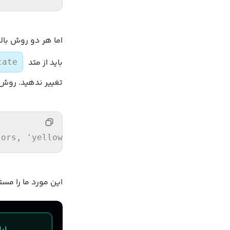
باید از متد
tate
تغییر ندهید. روش 
lors
, 
'yellow'
] }))
این مورد ما را م
اپلیکیشن‌های t