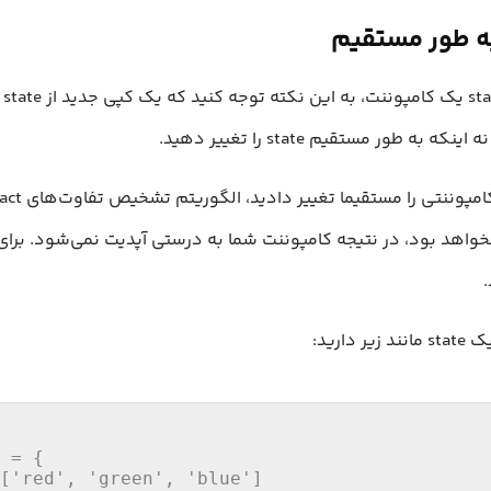
به ه
ه به طور مستقیم state را تغییر دهید.
اهد بود، در نتیجه کامپوننت شما به درستی آپدیت نمی‌شود. برای
.
دارید:
 = {

[
'red'
, 
'green'
, 
'blue'
]
