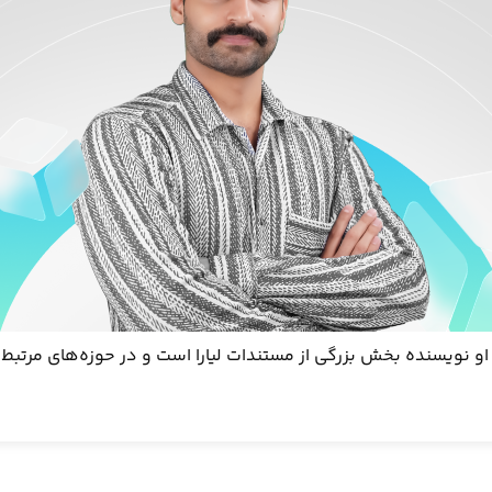
بادی زاده، کارشناس SEO و LLM Engineer است. او نویسنده بخش بزرگی از مستندات لیارا است و در حوز