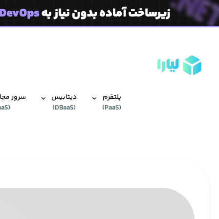
پلتفرم
دیتابیس‌
سرور مجاز
aaS
(
)
DBaaS
(
)
PaaS
(