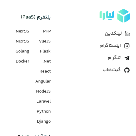
پلتفرم (PaaS)
NextJS
PHP
لینکدین
NuxtJS
VueJS
اینستاگرام
Golang
Flask
تلگرام
Docker
Net.
گیت‌هاب
React
Angular
NodeJS
Laravel
Python
Django