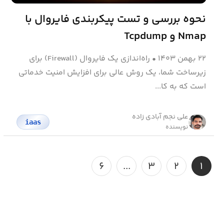
نحوه بررسی و تست پیکربندی فایروال با
Nmap و Tcpdump
۲۲ بهمن ۱۴۰۳
•
راه‌اندازی یک فایروال (Firewall) برای
زیرساخت شما، یک روش عالی برای افزایش امنیت خدماتی
است که به کا...
علی نجم آبادی زاده
iaas
نویسنده
۶
...
۳
۲
۱