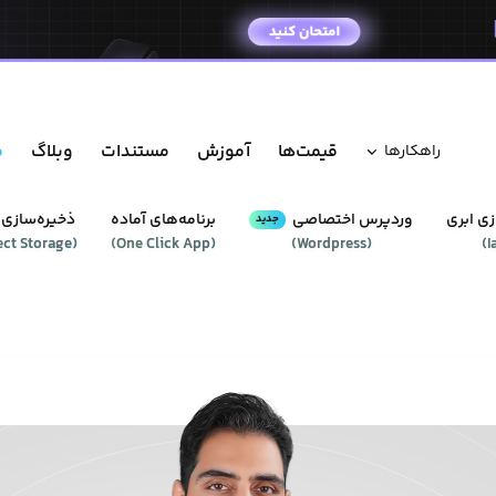
قیمت‌ها
آموزش
مستندات
وبلاگ
م
راهکار‌ها
ی ابری
وردپرس‌ اختصاصی
برنامه‌های آماده
ذخیره‌سازی 
جدید
ect Storage
(
)
One Click App
(
)
Wordpress
(
)
I