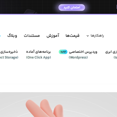
قیمت‌ها
آموزش
مستندات
وبلاگ
م
راهکار‌ها
ی ابری
وردپرس‌ اختصاصی
برنامه‌های آماده
ذخیره‌سازی 
جدید
ect Storage
(
)
One Click App
(
)
Wordpress
(
)
I