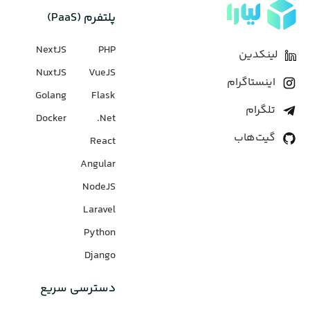
پلتفرم (PaaS)
NextJS
PHP
لینکدین
NuxtJS
VueJS
اینستاگرام
Golang
Flask
تلگرام
Docker
Net.
گیت‌هاب
React
Angular
NodeJS
Laravel
Python
Django
دسترسی سریع