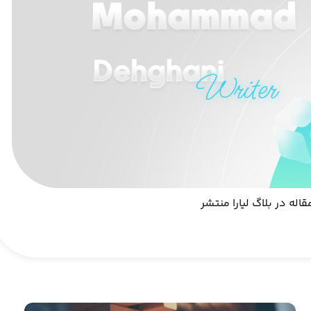
ین دهقانی یکی از نویسندگان فنی لیارا است و در حوزه رایانش ابری و توسعه نرم‌افزار فعالیت می‌کند. او تاکنون 208 مقاله در بلاگ لیارا منتشر