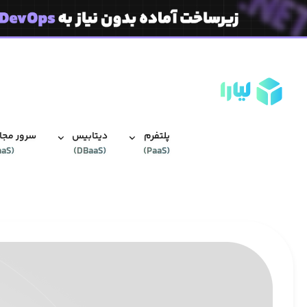
پلتفرم
دیتابیس‌
سرور مجاز
aaS
(
)
DBaaS
(
)
PaaS
(