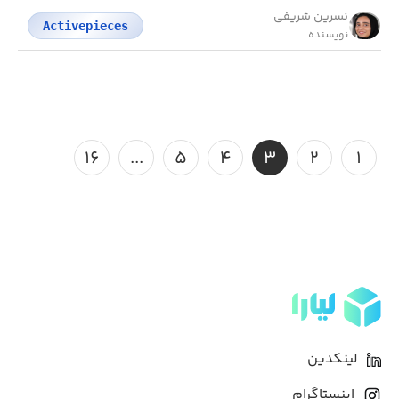
نسرین شریفی
Activepieces
نویسنده
۱۶
...
۵
۴
۳
۲
۱
لینکدین
اینستاگرام