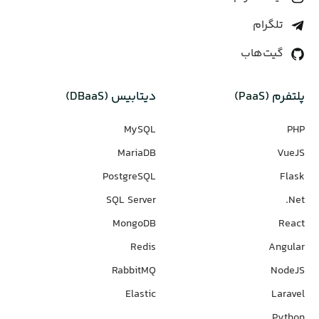
تلگرام
گیت‌هاب
پلتفرم (PaaS)
دیتابیس‌ (DBaaS)
MySQL
PHP
MariaDB
VueJS
PostgreSQL
Flask
SQL Server
Net.
MongoDB
React
Redis
Angular
RabbitMQ
NodeJS
Elastic
Laravel
Python