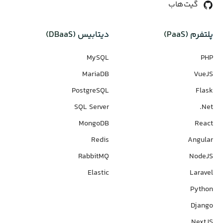
گیت‌هاب
پلتفرم (PaaS)
دیتابیس‌ (DBaaS)
MySQL
PHP
MariaDB
VueJS
PostgreSQL
Flask
SQL Server
Net.
MongoDB
React
Redis
Angular
RabbitMQ
NodeJS
Elastic
Laravel
Python
Django
NextJS