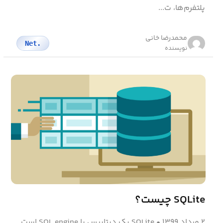
پلتفرم‌ها، ت...
محمد‌رضا خانی
.Net
نویسنده
SQLite چیست؟
۲ مرداد ۱۳۹۹
•
SQLite یک دیتابیس با SQL engine است