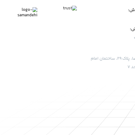
وش:
ش:
قم، بلوار امام رضا، پلاک ۲۹، ساختمان امام