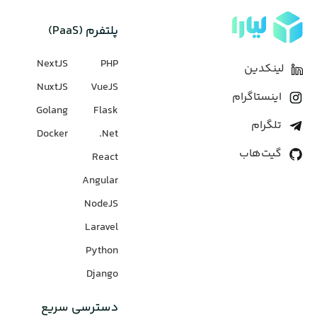
پلتفرم (PaaS)
NextJS
PHP
لینکدین
NuxtJS
VueJS
اینستاگرام
Golang
Flask
تلگرام
Docker
Net.
گیت‌هاب
React
Angular
NodeJS
Laravel
Python
Django
دسترسی سریع