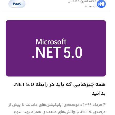
محمد‌امین دهقانی
PaaS
نویسنده
همه چیزهایی که باید در رابطه NET 5.0.
بدانید
۴ مرداد ۱۳۹۹
•
توسعه‌ی اپلیکیشن‌های دات‌نت تا پیش از
عرضه‌ی .NET 5، با چالش‌های متعددی همراه بود: تنوع