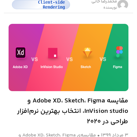
محمد‌رضا خانی
Client-side
Rendering
نویسنده
مقایسه Adobe XD، Sketch، Figma و
InVision studio، انتخاب بهترین نرم‌افزار
طراحی در ۲۰۲۰
۳ مرداد ۱۳۹۹
•
مقایسه‌ی Adobe XD، Sketch، Figma و