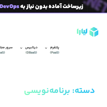
پلتفرم
دیتابیس‌
سرور مجاز
aaS
(
)
DBaaS
(
)
PaaS
(
دسته
:
برنامه‌نویسی