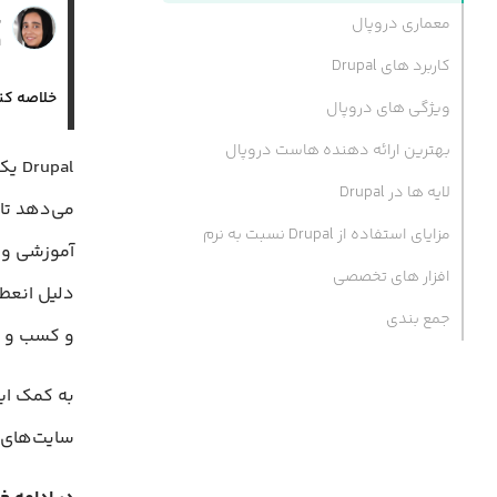
ن
معماری دروپال
۱۹
کاربرد های Drupal
خلاصه کن
ویژگی های دروپال
بهترین ارائه دهنده هاست دروپال
upal
لایه ها در Drupal
مزایای استفاده از Drupal نسبت به نرم
آموزشی و س
افزار های تخصصی
دلیل انعطا
جمع بندی
و کسب‌ و ک
به کمک این
سایت‌های ح