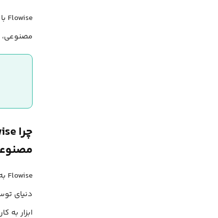
ise
مصنوعی، ت
مصنوع
ise
دنیای توس
ابزار به ک