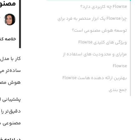
مصنو
Flowise چه کاربردی دارد؟
ن
چرا Flowise یک ابزار منحصر به فرد برای
۴ 
توسعه هوش مصنوعی است؟
خلاصه کن
ویژگی های کلیدی Flowise
مزایای و محدودیت های استفاده از
Flowise
ساده‌تر می
بهترین ارائه دهنده هاست Flowise
هوش مصنوع
جمع بندی
دقیق‌تر را
مصنوعی هستید، Flowise ا