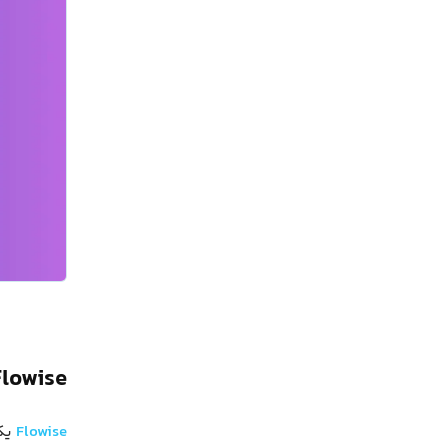
Flowise چیست
Flowise
یک