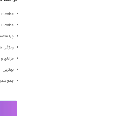
در ادامه خ
Flowise چیست؟
Flowise چه کاربردی دارد؟
چرا Flowise یک ابزار منحصر به فرد برای توسعه هوش مصنوعی است؟
ویژگی های ک
مزایای و م
بهترین ارا
جمع بند