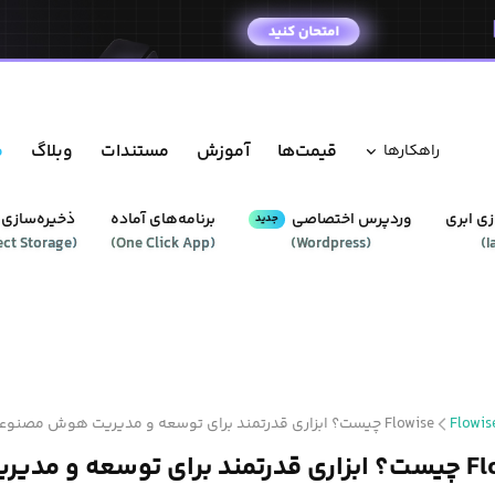
قیمت‌ها
آموزش
مستندات
وبلاگ
م
راهکار‌ها
ی ابری
وردپرس‌ اختصاصی
برنامه‌های آماده
ذخیره‌سازی 
جدید
ect Storage
(
)
One Click App
(
)
Wordpress
(
)
I
Flowis
Flowise چیست؟ ابزاری قدرتمند برای توسعه و مدیریت هوش مصنوعی
Flowise چیست؟ ابزاری قدرتمند برای توسعه و م