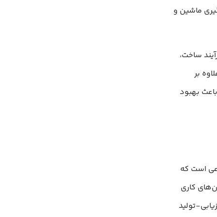
یری ماشین و
برپسند، فرآیند ساخت،
 دیپلوی مدل‌های هوش مصنوعی را ساده‌تر می‌کند. Flowise علاوه بر
) را ارائه می‌دهد که باعث بهبود
وعی است که
ن‌های کاری
LangChai و پشتیبانی از بازیابی-تولید