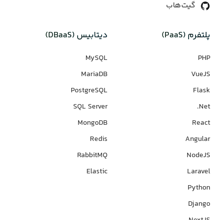
گیت‌هاب
پلتفرم (PaaS)
دیتابیس‌ (DBaaS)
MySQL
PHP
MariaDB
VueJS
PostgreSQL
Flask
SQL Server
Net.
MongoDB
React
Redis
Angular
RabbitMQ
NodeJS
Elastic
Laravel
Python
Django