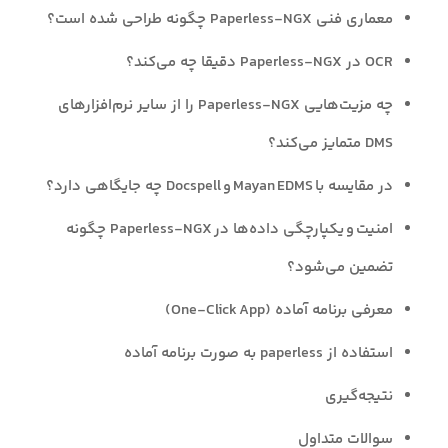
معماری فنی Paperless‑NGX چگونه طراحی شده است؟
OCR در Paperless‑NGX دقیقا چه می‌کند؟
چه مزیت‌هایی Paperless‑NGX را از سایر نرم‌افزارهای
DMS متمایز می‌کند؟
در مقایسه با Mayan EDMS و Docspell چه جایگاهی دارد؟
امنیت و یکپارچگی داده‌ها در Paperless‑NGX چگونه
تضمین می‌شود؟
معرفی برنامه‌ آماده (One‑Click App)
استفاده از paperless به صورت برنامه آماده
نتیجه‌گیری
سوالات متداول