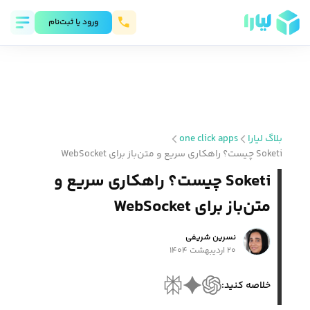
ورود يا ثبت‌نام
بلاگ لیارا
one click apps
Soketi چیست؟ راهکاری سریع و متن‌باز برای WebSocket
Soketi چیست؟ راهکاری سریع و
متن‌باز برای WebSocket
نسرین شریفی
۲۰ اردیبهشت ۱۴۰۴
خلاصه کنید: