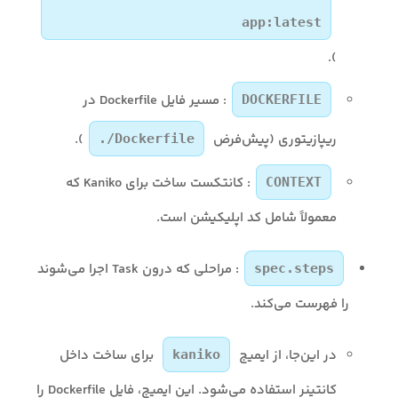
app:latest
).
: مسیر فایل Dockerfile در
DOCKERFILE
ریپازیتوری (پیش‌فرض
).
./Dockerfile
: کانتکست ساخت برای Kaniko که
CONTEXT
معمولاً شامل کد اپلیکیشن است.
: مراحلی که درون Task اجرا می‌شوند
spec.steps
را فهرست می‌کند.
در این‌جا، از ایمیج
برای ساخت داخل
kaniko
کانتینر استفاده می‌شود. این ایمیج، فایل Dockerfile را