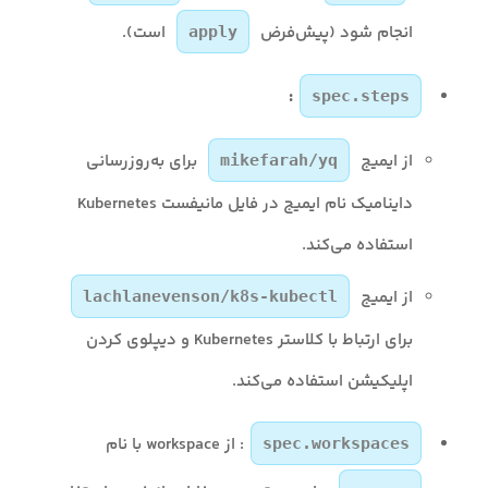
انجام شود (پیش‌فرض
است).
apply
:
spec.steps
از ایمیج
برای به‌روزرسانی
mikefarah/yq
داینامیک نام ایمیج در فایل مانیفست Kubernetes
استفاده می‌کند.
از ایمیج
lachlanevenson/k8s-kubectl
برای ارتباط با کلاستر Kubernetes و دیپلوی کردن
اپلیکیشن استفاده می‌کند.
: از workspace با نام
spec.workspaces