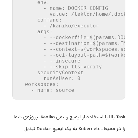
env
:
-
name: DOCKER_CONFIG
value
:
/tekton/home/.docker
command
:
-
/kaniko/executor
args
:
-
--dockerfile=$(params.DOCKER
-
--destination=$(params.IMAGE
-
--context=$(workspaces.sourc
-
--oci-layout-path=$(workspac
-
--insecure
-
--skip-tls-verify
securityContext
:
runAsUser
:
0
workspaces
:
-
name: source
Task بالا با استفاده از ایمیج رسمی Kaniko، پروژه‌ی شما
را در محیط Kubernetes به یک ایمیج Docker تبدیل