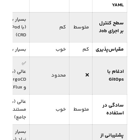
YAML
بسیار بالا
سطح کنترل
متوسط
کم
(با Pod و
بر اجرای Job
CRD)
مقیاس‌پذیری
کم
خوب
بسیار بالا
✅
ادغام با
عالی (با
❌
محدود
ArgoCD
GitOps
و Flux)
عالی (با
سادگی در
متوسط
خوب
مستندات
استفاده
جامع)
بسیار
پشتیبانی از
زیاد (با