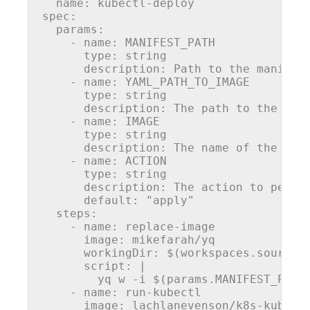
name
: kubectl-deploy

spec:

params
:

    - 
name
: MANIFEST_PATH

type
: string

      description: Path 
to
 the manifes
    - 
name
: YAML_PATH_TO_IMAGE 

type
: string

      description: The path 
to
 the 
ima
    - 
name
: 
IMAGE
type
: string

      description: The 
name
 of the 
ima
    - 
name
: 
ACTION
type
: string

      description: The 
action
to
 perfo
default
: 
"apply"
  steps:

    - 
name
: replace-
image
image
: mikefarah/yq

      workingDir: $(workspaces.source.p
      script: |

        yq w -i $(
params
.MANIFEST_PATH
    - 
name
: run-kubectl 

image
: lachlanevenson/k8s-kubectl