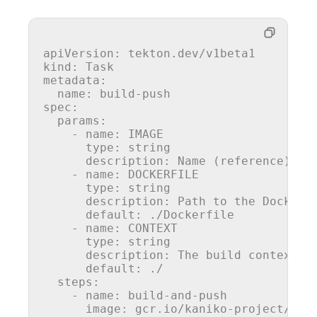
apiVersion
:
tekton.dev/v1beta1
kind
:
Task
metadata
:
name
:
build-push
spec
:
params
:
-
name: IMAGE
type
:
string
description
:
Name (reference) of
-
name: DOCKERFILE
type
:
string
description
:
Path to the Dockerf
default
:
./Dockerfile
-
name: CONTEXT
type
:
string
description
:
The build context u
default
:
./
steps
:
-
name: build-and-push
image
:
gcr.io/kaniko-project/exe