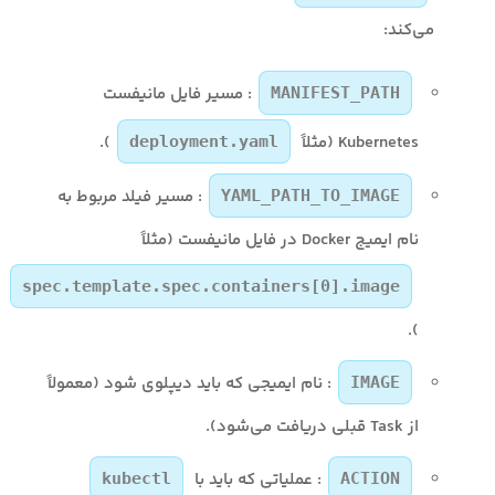
می‌کند:
: مسیر فایل مانیفست
MANIFEST_PATH
Kubernetes (مثلاً
).
deployment.yaml
: مسیر فیلد مربوط به
YAML_PATH_TO_IMAGE
نام ایمیج Docker در فایل مانیفست (مثلاً
spec.template.spec.containers[0].image
).
: نام ایمیجی که باید دیپلوی شود (معمولاً
IMAGE
از Task قبلی دریافت می‌شود).
: عملیاتی که باید با
kubectl
ACTION