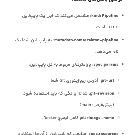
kind: Pipeline
: مشخص می‌کند که این یک پایپ‌لاین
CI/CD است.
metadata.name: tekton-pipeline
: به پایپ‌لاین شما یک
نام می‌دهد.
spec.params
: پارامترهای مربوط به کل پایپ‌لاین:
git-url
: آدرس ریپازیتوری Git شما.
git-revision
: شاخه یا تگی که باید استفاده شود
(پیش‌فرض: main).
image-name
: نام کامل ایمیج Docker.
spec.resources
: منابعی که پایپ‌لاین از آن‌ها استفاده