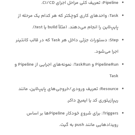
Pipeline: تعریف کلی مراحل اجرای CI/CD.
Task: واحدهای کاری کوچکتر که هر کدام یک مرحله از
پایپ‌لاین را انجام می‌دهند. (مثلاً build یا test).
Step: دستورات جزئی داخل هر Task که در قالب کانتینر
اجرا می‌شود.
PipelineRun و TaskRun: نمونه‌های اجرایی از Pipeline و
Task
Resource: تعریف ورودی/خروجی‌های پایپ‌لاین، مانند
ریپازیتوری کد یا ایمیج داکر.
Triggers: برای شروع خودکار Pipelineها بر اساس
رویدادهایی مانند push به گیت.