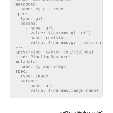
metadata:
name:
my-git-repo
spec:
type:
git
params:
-
name:
url
value:
$(params.git-url)
-
name:
revision
value:
$(params.git-revision)
---
apiVersion:
tekton.dev/v1alpha1
kind:
PipelineResource
metadata:
name:
my-app-image
spec:
type:
image
params:
-
name:
url
value:
$(params.image-name)
توضیح بخش‌های مختلف: