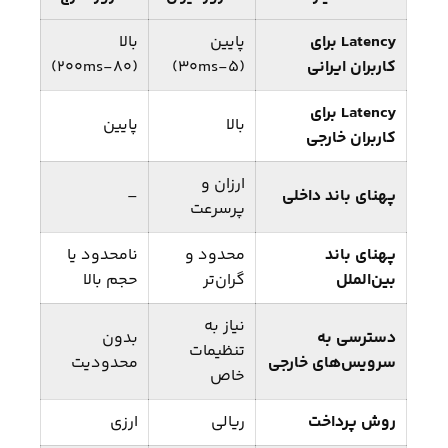
Latency برای
پایین
بالا
کاربران ایرانی
(۵-۳۰ms)
(۸۰-۲۰۰ms)
Latency برای
بالا
پایین
کاربران خارجی
ارزان و
پهنای باند داخلی
–
پرسرعت
پهنای باند
محدود و
نامحدود یا
بین‌الملل
گران‌تر
حجم بالا
نیاز به
دسترسی به
بدون
تنظیمات
سرویس‌های خارجی
محدودیت
خاص
روش پرداخت
ریالی
ارزی