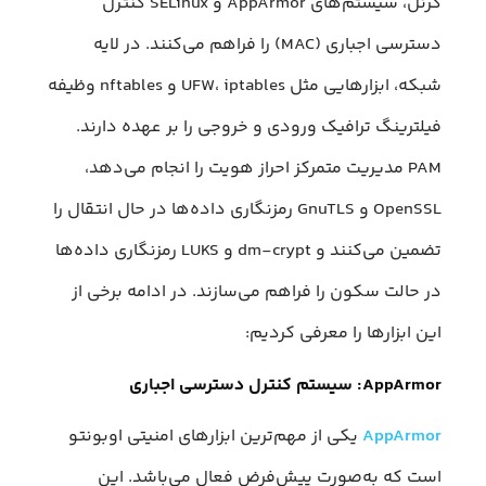
کرنل، سیستم‌های AppArmor و SELinux کنترل
دسترسی اجباری (MAC) را فراهم می‌کنند. در لایه
شبکه، ابزارهایی مثل UFW، iptables و nftables وظیفه
فیلترینگ ترافیک ورودی و خروجی را بر عهده دارند.
PAM مدیریت متمرکز احراز هویت را انجام می‌دهد،
OpenSSL و GnuTLS رمزنگاری داده‌ها در حال انتقال را
تضمین می‌کنند و dm-crypt و LUKS رمزنگاری داده‌ها
در حالت سکون را فراهم می‌سازند. در ادامه برخی از
این ابزارها را معرفی کردیم:
AppArmor: سیستم کنترل دسترسی اجباری
AppArmor
یکی از مهم‌ترین ابزارهای امنیتی اوبونتو
است که به‌صورت پیش‌فرض فعال می‌باشد. این