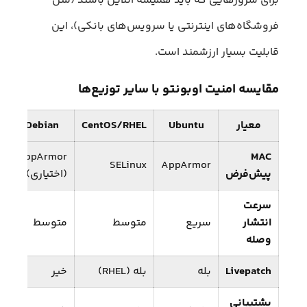
برای سرورهایی که باید همیشه آنلاین باشند (مثل
فروشگاه‌های اینترنتی یا سرویس‌های بانکی)، این
قابلیت بسیار ارزشمند است.
مقایسه امنیت اوبونتو با سایر توزیع‌ها
معیار
Ubuntu
CentOS/RHEL
Debian
AppArmor
MAC
SELinux
AppArmor
پیش‌فرض
(اختیاری)
سرعت
انتشار
سریع
متوسط
متوسط
وصله
Livepatch
بله
بله (RHEL)
خیر
پشتیبانی