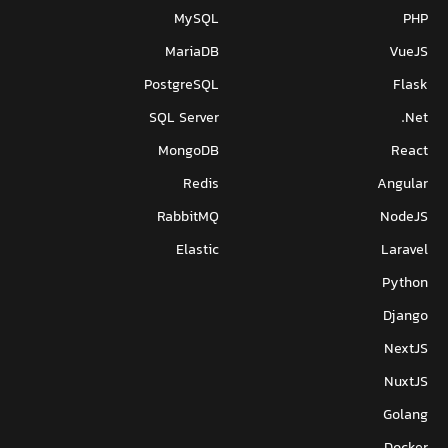
MySQL
PHP
MariaDB
VueJS
PostgreSQL
Flask
SQL Server
Net.
MongoDB
React
Redis
Angular
RabbitMQ
NodeJS
Elastic
Laravel
Python
Django
NextJS
NuxtJS
Golang