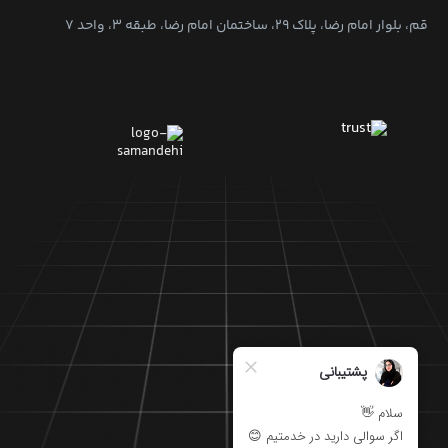
قم، بلوار امام رضا، پلاک ۲۹، ساختمان امام رضا، طبقه ۳، واحد ۷