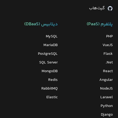
گیت‌هاب
پلتفرم (PaaS)
دیتابیس‌ (DBaaS)
MySQL
PHP
MariaDB
VueJS
PostgreSQL
Flask
SQL Server
Net.
MongoDB
React
Redis
Angular
RabbitMQ
NodeJS
Elastic
Laravel
Python
Django