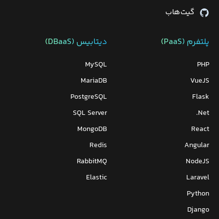
گیت‌هاب
پلتفرم (PaaS)
دیتابیس‌ (DBaaS)
MySQL
PHP
MariaDB
VueJS
PostgreSQL
Flask
SQL Server
Net.
MongoDB
React
Redis
Angular
RabbitMQ
NodeJS
Elastic
Laravel
Python
Django