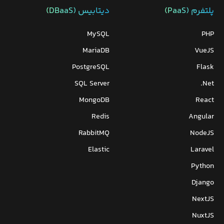
پلتفرم (PaaS)
دیتابیس‌ (DBaaS)
MySQL
PHP
MariaDB
VueJS
PostgreSQL
Flask
SQL Server
Net.
MongoDB
React
Redis
Angular
RabbitMQ
NodeJS
Elastic
Laravel
Python
Django
NextJS
NuxtJS