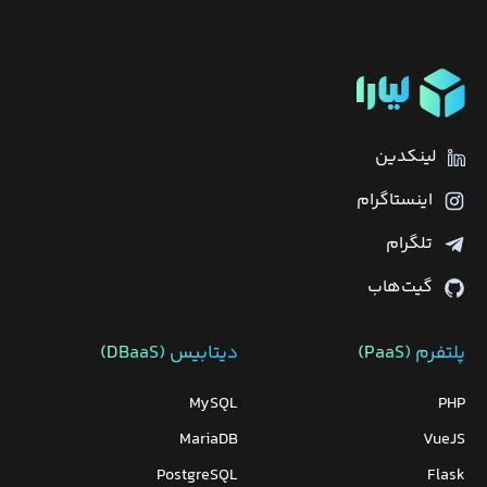
لینکدین
اینستاگرام
تلگرام
گیت‌هاب
پلتفرم (PaaS)
دیتابیس‌ (DBaaS)
MySQL
PHP
MariaDB
VueJS
PostgreSQL
Flask