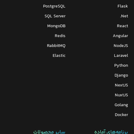
PostgreSQL
Flask
SQL Server
Net.
MongoDB
React
Redis
Angular
RabbitMQ
NodeJS
Elastic
Laravel
Python
Django
NextJS
NuxtJS
Golang
Docker
برنامه‌های‌ آماده
سایر محصولات