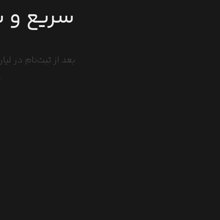
سریع و ب
بعد از ثبت‌نام در لی
و