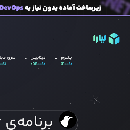
پلتفرم
دیتابیس‌
سرور مجاز
aaS
(
)
DBaaS
(
)
PaaS
(
برنامه‌ی
y