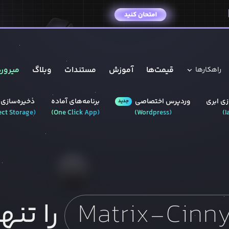
قیمت‌ها
آموزش
مستندات
وبلاگ
میروره
راهکار‌ها
ی ابری
وردپرس‌ اختصاصی
برنامه‌های آماده
ذخیره‌سازی 
جدید
ect Storage
(
)
One Click App
(
)
Wordpress
(
)
I
Matrix-Cinn
را تنه