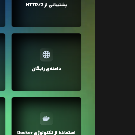
پشتیبانی از HTTP/2
سرویس‌های لیارا پروتکل جدید
HTTP/2 به صورت پیشفرض فعال
است.
در لیارا برای وبسایت شما یک زیر دامنه
رایگان liara.run ارائه می‌شود تا برای
شروع نیاز به خرید دامنه نداشتید باشید
و
دامنه‌ی رایگان
و هر زمانی دامنه خودتان را تهیه کردید
آن را جایگزین دامنه رایگان لیارا کنید.
در لیارا از تکنولوژی Docker Container
منابع سخت‌
برای میزبانی وبسایت شما استفاده
می‌شود که محیطی ایزوله و ایمن را برای
استفاده از تکنولوژی Docker