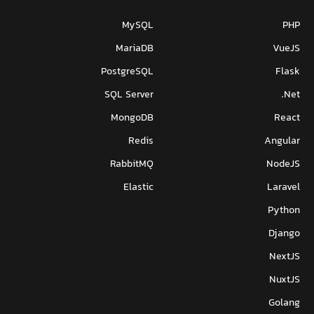
MySQL
PHP
MariaDB
VueJS
PostgreSQL
Flask
SQL Server
Net.
MongoDB
React
Redis
Angular
RabbitMQ
NodeJS
Elastic
Laravel
Python
Django
NextJS
NuxtJS
Golang