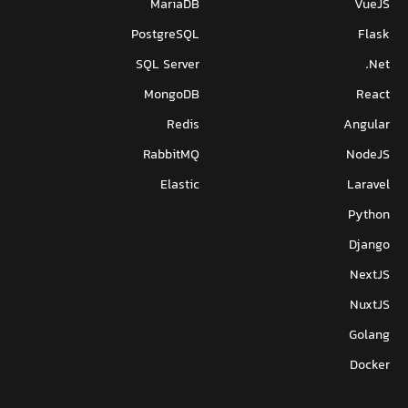
MariaDB
VueJS
PostgreSQL
Flask
SQL Server
Net.
MongoDB
React
Redis
Angular
RabbitMQ
NodeJS
Elastic
Laravel
Python
Django
NextJS
NuxtJS
Golang
Docker