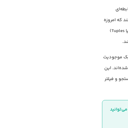
 بر اساس مدل رابطه‌ای
ستند که امروزه
ما به عنوان جدول (Table) می‌شناسیم. هر جدول مجموعه‌ای از سطرها (Rows یا Tuples)
 نماینده یک موجودیت
ده‌اند. این
تجو و فیلتر
DBaaS چیست؟ درک مفهوم دیتابیس به عنوان یک سرویس را در مقاله زیر می‌توانید 