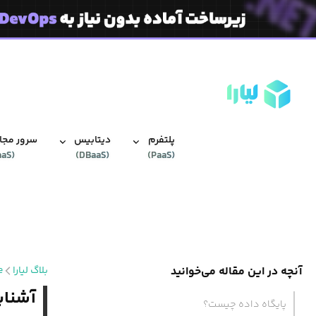
پلتفرم
دیتابیس‌
سرور مجاز
aaS
(
)
DBaaS
(
)
PaaS
(
آنچه در این مقاله می‌خوانید
بلاگ لیارا
e
آشنای
پایگاه داده چیست؟