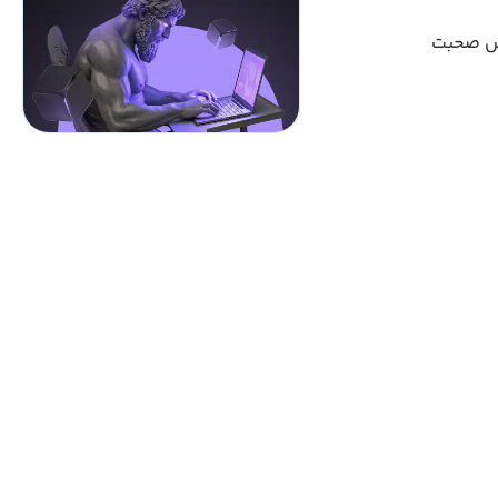
یس صحبت