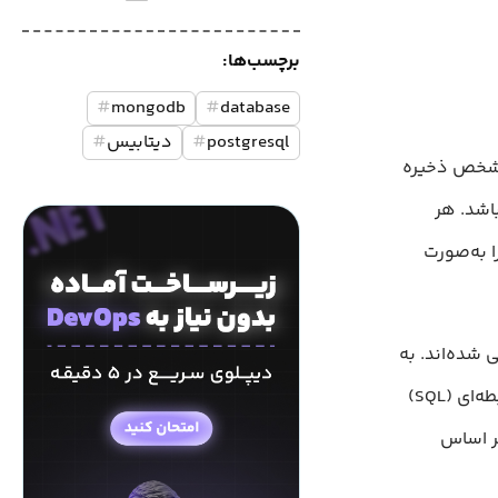
برچسب‌ها:
#
mongodb
#
database
postgresql
#
دیتابیس
#
البی مشخص ذخیره
د. یک پایگاه داده می‌تواند شامل یک یا چند جدول (Table) باشد. هر
داده‌ها را به‌صورت
 شده‌اند. به
طور کلی، دیتابیس‌ها را می‌توان به دو دسته اصلی تقسیم کرد: پایگاه داده رابطه‌ای (SQL)
توان بر اساس