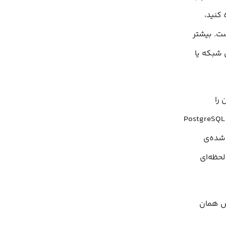
 کنید،
ت. بیشتر
 شبکه یا
ً اسمشان را
که هرکدام کاربرد خودشان را دارند. PostgreSQL
، MariaDB نسخه بهینه‌شده‌ی
 لحظه‌ای
یس همان