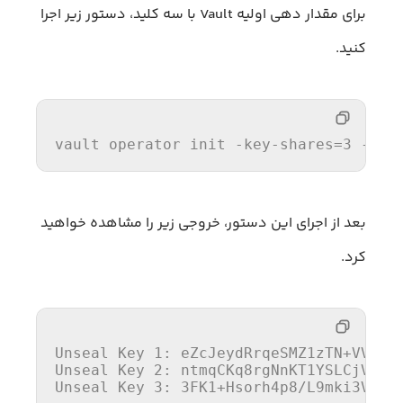
برای مقدار دهی اولیه Vault با سه کلید، دستور زیر اجرا
کنید.
vault operator init 
-key-shares
=3 
-key
بعد از اجرای این دستور، خروجی زیر را مشاهده خواهید
کرد.
Unseal
 Key 
1
Unseal
 Key 
2
Unseal
 Key 
3
: 
3
FK1+Hsorh4p8/L9mki3VskaE