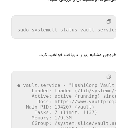
sudo systemctl 
status
 vault.service
خروجی مشابه زیر را دریافت خواهید کرد.
● vault.service - 
"HashiCorp Vault - A
     Loaded: loaded (
/lib/
systemd
/syst
     Active: active (running) since Tu
       Docs: https:
//
www.vaultproject.
   Main PID: 
104207
 (vault)

      Tasks: 
7
 (limit: 
1137
)

     Memory: 
179.3
M

     CGroup: 
/system.slice/
vault.servic