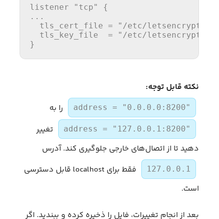
listener 
"tcp"
 {

...

  tls_cert_file 
=
"/etc/letsencrypt/li
  tls_key_file  
=
"/etc/letsencrypt/li
نکته قابل توجه:
را به
address = "0.0.0.0:8200"
تغییر
address = "127.0.0.1:8200"
دهید تا از اتصال‌های خارجی جلوگیری کند. آدرس
فقط برای localhost قابل دسترسی
127.0.0.1
است.
بعد از انجام تغییرات، فایل را ذخیره کرده و ببندید. اگر