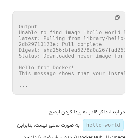
Output

Unable 
to
find
image
'hello-world:late
latest: Pulling 
from
2
db29710123e: Pull complete

Digest: sha256:bfea6278a0a267fad2634554
Status: Downloaded newer 
image
for
 hel
Hello 
from
 Docker!

This message shows that your installat
...
در ابتدا، داکر قادر به پیدا کردن ایمیج
به صورت محلی نیست، بنابراین
hello-world
image را از Docker Hub (مخزن پیش فرض) دانلود