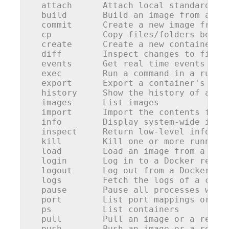
  attach      Attach 
local
 standard 
in
  build       Build 
an
 image from a Doc
  commit      Create a new image from a
  cp          
Copy
 files/folders betwe
  create      Create a new container

  diff        
Inspect
 changes to files
  events      Get real time events from
  exec        
Run
 a command 
in
 a runnin
  export      Export a container's fil
  history     Show the history of 
an
 im
  images      
List
 images

  import      Import the contents from 
  info        
Display
 system-wide infor
inspect
Return
 low-level informa
  kill        Kill 
one
 or 
more
 running 
  load        Load 
an
 image from a tar 
  login       
Log
in
 to a Docker regist
  logout      
Log
out
 from a Docker reg
  logs        Fetch the logs of a conta
pause
Pause
 all processes with
  port        
List
 port mappings or a 
  ps          
List
 containers

  pull        Pull 
an
 image or a reposi
  push        Push 
an
 image or a reposi