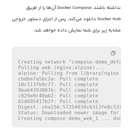
نداشته باشند، Docker Compose آن‌ها را از طریق
Docker Hub دانلود می‌کند. پس از اجرای دستور، خروجی
مشابه زیر برای شما نمایش داده خواهد شد:
Creating network 
"compose-demo_default
alpine:
 Pulling from library/nginx

cbdbe
7
a
5
bc
2
10
c
113
fb
0
c
77
9
ba
64393807
c
829
a
9
c
40
ab
2
61
d
685417
b
2
f: Pull complete

Digest: sha
256
:
57254039
c
6313
fe
8
c
53
f
1
ac
Status: Downloaded newer image for ngin
Creating compose-demo_web_
1
 ... done