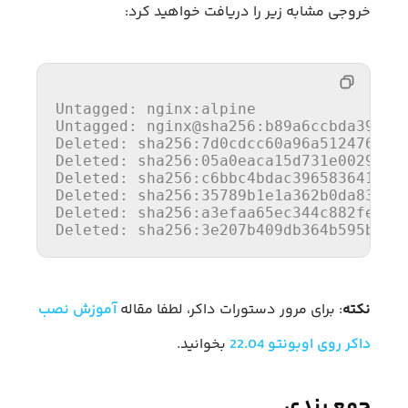
خروجی مشابه زیر را دریافت خواهید کرد:
Untagged: nginx:alpine

Untagged: nginx
@sha256
:b
89
a
6
ccbda
39576
Deleted: sha
256
:
7
d
0
cdcc
60
a
96
a
5124763
fd
Deleted: sha
256
:
05
a
0
eaca
15
d
731e0029
a
76
Deleted: sha
256
:
c
6
bbc
4
bdac
396583641
cb
4
Deleted: sha
256
:
35789
b
1e1
a
362
b
0
da
8392
c
Deleted: sha
256
:a
3
efaa
65
ec
344
c
882
fe
5
d
5
Deleted: sha
256
:
3e207
b
409
db
364
b
595
ba
86
نکته
: برای مرور دستورات داکر، لطفا مقاله
آموزش نصب
داکر روی اوبونتو 22.04
بخوانید.
جمع بندی