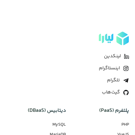
لینکدین
اینستاگرام
تلگرام
گیت‌هاب
پلتفرم (PaaS)
دیتابیس‌ (DBaaS)
MySQL
PHP
MariaDB
VueJS