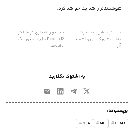
هوشمندتر را هدایت خواهد کرد.
TLS در مقابل SSL: درک
نصب و راه‌اندازی گرافانا در
تفاوت‌های کلیدی و اهمیت
Debian 12 برای مانیتورینگ
←
→
آن
داده‌ها
به اشتراک بگذارید
برچسب‌ها:
#
NLP
#
ML
#
LLMs