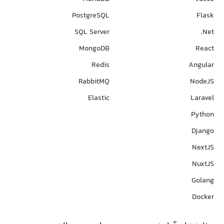
PostgreSQL
Flask
SQL Server
Net.
MongoDB
React
Redis
Angular
RabbitMQ
NodeJS
Elastic
Laravel
Python
Django
NextJS
NuxtJS
Golang
Docker