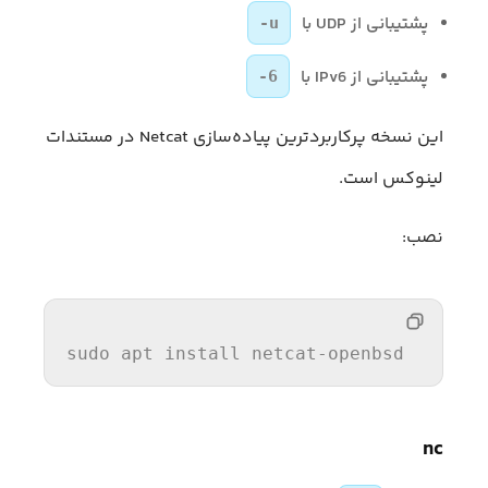
پشتیبانی از UDP با
-u
پشتیبانی از IPv6 با
-6
این نسخه پرکاربردترین پیاده‌سازی Netcat در مستندات
لینوکس است.
نصب:
sudo apt 
install
nc