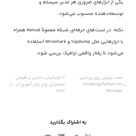
یکی از ابزارهای ضروری هر مدیر سیستم و
توسعه‌دهنده محسوب می‌شود.
نکته: در تست‌های حرفه‌ای شبکه معمولاً Netcat همراه
با ابزارهایی مثل tcpdump و Wireshark استفاده
می‌شود تا رفتار واقعی ترافیک بررسی شود.
نصب پایتون روی ویندوز
۷ اپلیکیشن مبتنی بر هوش
(Installing Python on
مصنوعی برای زبان آموزی در
←
→
۲۰۲۶
Windows)
به اشتراک بگذارید