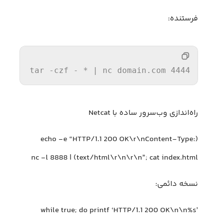
فرستنده:
tar -czf - * 
| nc domain.com 4444
راه‌اندازی وب‌سرور ساده با Netcat
(echo -e “HTTP/1.1 200 OK\r\nContent-Type:
text/html\r\n\r\n”; cat index.html) | nc -l 8888
نسخه دائمی:
while true; do printf ‘HTTP/1.1 200 OK\n\n%s’