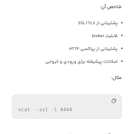
شاخص آن:
پشتیبانی از SSL/TLS
قابلیت broker
پشتیبانی از پراکسی HTTP
امکانات پیشرفته برای ورودی و خروجی
مثال:
ncat 
--ssl -l 4444