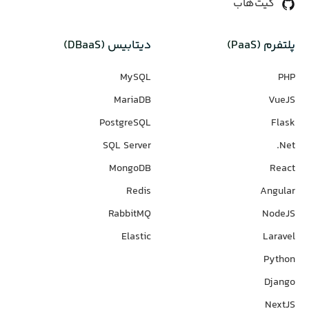
گیت‌هاب
پلتفرم (PaaS)
دیتابیس‌ (DBaaS)
MySQL
PHP
MariaDB
VueJS
PostgreSQL
Flask
SQL Server
Net.
MongoDB
React
Redis
Angular
RabbitMQ
NodeJS
Elastic
Laravel
Python
Django
NextJS