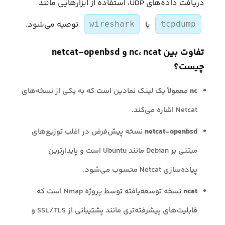
دریافت داده‌های UDP، استفاده از ابزارهایی مانند
یا
توصیه می‌شود.
wireshark
tcpdump
تفاوت بین nc، ncat و netcat-openbsd
چیست؟
nc
معمولاً یک لینک نمادین است که به یکی از نسخه‌های
Netcat اشاره می‌کند.
netcat-openbsd
نسخه پیش‌فرض در اغلب توزیع‌های
مبتنی بر Debian مانند Ubuntu است و پایدارترین
پیاده‌سازی Netcat محسوب می‌شود.
ncat
نسخه توسعه‌یافته توسط پروژه Nmap است که
قابلیت‌های پیشرفته‌تری مانند پشتیبانی از SSL/TLS و