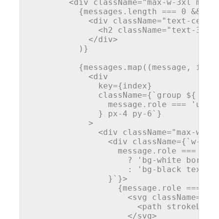
<
div
className
=
"max-w-3xl mx-a
          {messages.length === 0 && (

<
div
className
=
"text-cente
<
h2
className
=
"text-3xl 
</
div
>
          )}

          {messages.map((message, index
<
div
key
=
{index}
className
=
{
`
group
 ${

message.role
 === 
'user
              } 
px-4
py-6
`}

            >
<
div
className
=
"max-w-3x
<
div
className
=
{
`
w-8
h
message.role
 === 
'us
                    ? '
bg-white
border
:
 '
bg-black
text-w
                }`}>
                  {message.role === 'us
<
svg
className
=
"w-
<
path
strokeLine
</
svg
>