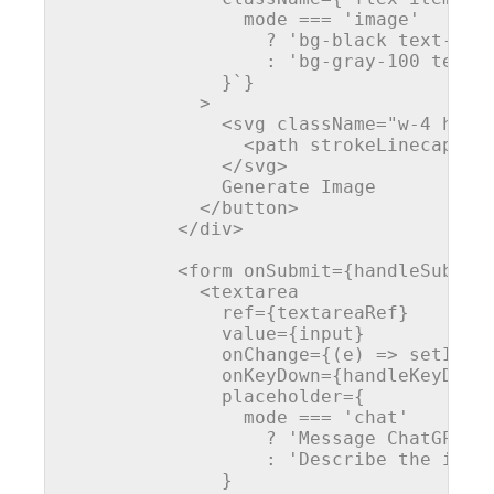
                mode === 'image'

                  ? 'bg-black text-whit
                  : 'bg-gray-100 text-g
              }`}

            >

<
svg
className
=
"w-4 h-4"
<
path
strokeLinecap
=
"r
</
svg
>
              Generate Image

</
button
>
</
div
>
<
form
onSubmit
=
{handleSubmit
<
textarea
ref
=
{textareaRef}
value
=
{input}
onChange
=
{(e)
 =>
 setInput
              onKeyDown={handleKeyDown}
              placeholder={

                mode === 'chat'

                  ? 'Message ChatGPT...
                  : 'Describe the image
              }
