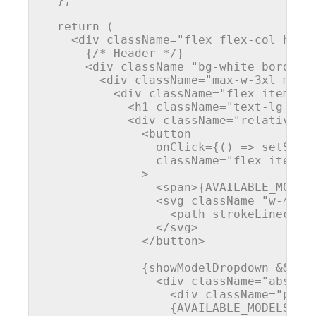
return
 (

<
div
className
=
"flex flex-col h-sc
      {/* Header */}

<
div
className
=
"bg-white border-
<
div
className
=
"max-w-3xl mx-a
<
div
className
=
"flex items-c
<
h1
className
=
"text-lg fon
<
div
className
=
"relative"
>
<
button
onClick
=
{()
 =>
 setShow
                className="flex items-c
              >

<
span
>
{AVAILABLE_MODEL
<
svg
className
=
"w-4 h-
<
path
strokeLinecap
=
</
svg
>
</
button
>
              {showModelDropdown && (

<
div
className
=
"absolu
<
div
className
=
"px-4
                  {AVAILABLE_MODELS.map