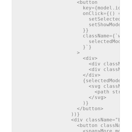
<
button
key
=
{model.id}
onClick
=
{()
 =>
 {

                        setSelectedMode
                        setShowModelDro
                      }}

                      className={`w-ful
                        selectedModel =
                      }`}

                    >

<
div
>
<
div
className
<
div
className
</
div
>
                      {selectedModel ==
<
svg
className
<
path
stroke
</
svg
>
                      )}

</
button
>
                  ))}

<
div
className
=
"bord
<
button
className
=
<
span
>
More model