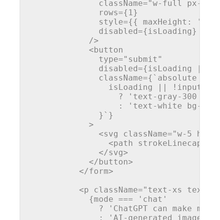
              className="w-full px-4 p
              rows={1}

              style={{ maxHeight: '200p
              disabled={isLoading}

            />

<
button
type
=
"submit"
disabled
=
{isLoading
 || !
className
=
{
`
absolute
rig
isLoading
 || !
input.tr
                  ? '
text-gray-300
cur
:
 '
text-white
bg-bla
              }`}

            >
<
svg
className
=
"w-5 h-5"
<
path
strokeLinecap
=
"r
</
svg
>
</
button
>
</
form
>
<
p
className
=
"text-xs text-g
            {mode === 'chat' 

              ? 'ChatGPT can make mista
              : 'AI-generated images ma