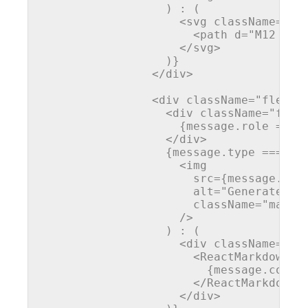
                  ) : (

<
svg
className
=
"w-
<
path
d
=
"M12 2L2
</
svg
>
                  )}

</
div
>
<
div
className
=
"flex-1
<
div
className
=
"font
                    {message.role === '
</
div
>
                  {message.type === 'im
<
img
src
=
{message.con
alt
=
"Generated i
className
=
"max-w
                    />
                  ) : (

<
div
className
=
"pr
<
ReactMarkdown
r
                        {message.conten
</
ReactMarkdown
>
</
div
>