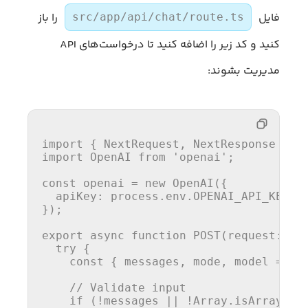
فایل
را باز
src/app/api/chat/route.ts
کنید و کد زیر را اضافه کنید تا درخواست‌های API
مدیریت بشوند:
import { NextRequest, NextResponse } 
f
import OpenAI 
from
'openai'
;

const
openai
 = 
new
OpenAI
({

apiKey
: process.env.OPENAI_API_KEY,

});

export async 
function
POST
(
request: Ne
try
 {

const
 { messages, mode, model = 
'g
// Validate input
if
 (!messages || !Array.
isArray
(me