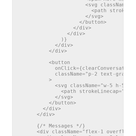
<
svg
className
=
"
<
path
strokeLi
</
svg
>
</
button
>
</
div
>
</
div
>
              )}

</
div
>
</
div
>
<
button
onClick
=
{clearConversation
className
=
"p-2 text-gray-6
          >
<
svg
className
=
"w-5 h-5"
f
<
path
strokeLinecap
=
"rou
</
svg
>
</
button
>
</
div
>
</
div
>
      {/* Messages */}

<
div
className
=
"flex-1 overflow-