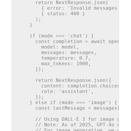
return
 NextResponse.
json
(

        { 
error
: 
'Invalid messages for
        { 
status
: 
400
 }

      );

    }

if
 (mode === 
'chat'
) {

const
completion
 = await openai.
model
: model,

messages
: messages,

temperature
: 
0.7
,

max_tokens
: 
1000
,

      });

return
 NextResponse.
json
({

content
: completion.choices[
0
]
role
: 
'assistant'
,

      });

    } 
else
if
 (mode === 
'image'
) {

const
lastMessage
 = messages[mes
// Using DALL-E 3 for image gene
// Note: As of 2025, GPT-4o with
// For image generation, we use 