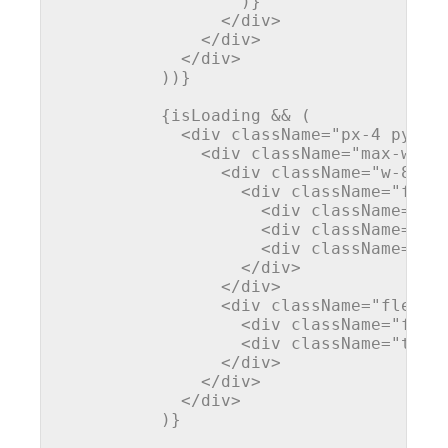
                  )}

</
div
>
</
div
>
</
div
>
          ))}

          {isLoading && (

<
div
className
=
"px-4 py-6"
<
div
className
=
"max-w-3x
<
div
className
=
"w-8 h-
<
div
className
=
"flex
<
div
className
=
"w-
<
div
className
=
"w-
<
div
className
=
"w-
</
div
>
</
div
>
<
div
className
=
"flex-1
<
div
className
=
"font
<
div
className
=
"text
</
div
>
</
div
>
</
div
>
          )}
