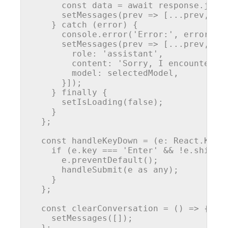
const
 data = 
await
 response.
json
setMessages
(
prev
 =>
 [...prev, { 
    } 
catch
 (error) {

console
.
error
(
'Error:'
, error);

setMessages
(
prev
 =>
 [...prev, {

role
: 
'assistant'
,

content
: 
'Sorry, I encountered
model
: selectedModel,

      }]);

    } 
finally
 {

setIsLoading
(
false
);

    }

  };

const
handleKeyDown
 = (
e: React.Keyb
if
 (e.
key
 === 
'Enter'
 && !e.
shiftK
      e.
preventDefault
();

handleSubmit
(e 
as
any
);

    }

  };

const
clearConversation
 = (
) => {

setMessages
([]);

  };
