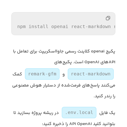
npm 
install
 openai react-markdown rema
پکیج openai کلاینت رسمی جاوااسکریپت برای تعامل با
APIهای OpenAI است. پکیج‌های
و
کمک
remark-gfm
react-markdown
می‌کنند پاسخ‌های فرمت‌شده از دستیار هوش مصنوعی
را رندر کنید.
یک فایل
در ریشه پروژه بسازید تا
.env.local
بتوانید کلید API OpenAI را ذخیره کنید: