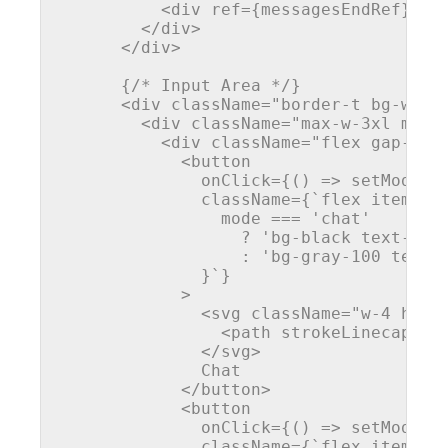
<
div
ref
=
{messagesEndRef}
 />
</
div
>
</
div
>
      {/* Input Area */}

<
div
className
=
"border-t bg-whit
<
div
className
=
"max-w-3xl mx-a
<
div
className
=
"flex gap-2 m
<
button
onClick
=
{()
 =>
 setMode('c
              className={`flex items-ce
                mode === 'chat'

                  ? 'bg-black text-whit
                  : 'bg-gray-100 text-g
              }`}

            >

<
svg
className
=
"w-4 h-4"
<
path
strokeLinecap
=
"r
</
svg
>
              Chat

</
button
>
<
button
onClick
=
{()
 =>
 setMode('i
              className={`flex items-ce