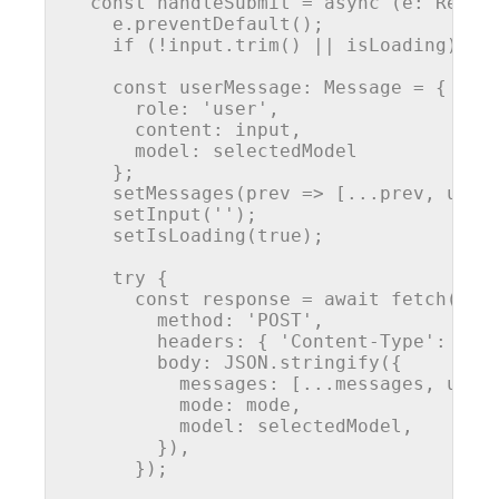
const
handleSubmit
 = 
async
 (
e: React
    e.
preventDefault
();

if
 (!input.
trim
() || isLoading) 
re
const
userMessage
: 
Message
 = { 

role
: 
'user'
, 

content
: input,

model
: selectedModel 

    };

setMessages
(
prev
 =>
 [...prev, userM
setInput
(
''
);

setIsLoading
(
true
);

try
 {

const
 response = 
await
fetch
(
'/a
method
: 
'POST'
,

headers
: { 
'Content-Type'
: 
'ap
body
: 
JSON
.
stringify
({

messages
: [...messages, userM
mode
: mode,

model
: selectedModel,

        }),

      });
