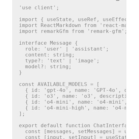
'use client'
;

import
 { useState, useRef, useEffect }
import
ReactMarkdown
from
'react-markd
import
 remarkGfm 
from
'remark-gfm'
;

interface
Message
 {

role
: 
'user'
 | 
'assistant'
;

content
: 
string
;

type
?: 
'text'
 | 
'image'
;

  model?: 
string
;

}

const
AVAILABLE_MODELS
 = [

  { 
id
: 
'gpt-4o'
, 
name
: 
'GPT-4o'
, 
desc
  { 
id
: 
'o3'
, 
name
: 
'o3'
, 
description
:
  { 
id
: 
'o4-mini'
, 
name
: 
'o4-mini'
, 
de
  { 
id
: 
'o4-mini-high'
, 
name
: 
'o4-mini
];

export
default
function
ChatInterface
(
const
 [messages, setMessages] = useS
const
 [input, setInput] = 
useState
(
'