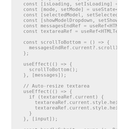
const
 [isLoading, setIsLoading] = 
us
const
 [mode, setMode] = useState<
'ch
const
 [selectedModel, setSelectedMod
const
 [showModelDropdown, setShowMod
const
 messagesEndRef = useRef<
HTMLDi
const
 textareaRef = useRef<
HTMLTextA
const
scrollToBottom
 = (
) => {

    messagesEndRef.
current
?.
scrollInto
  };

useEffect
(
() =>
 {

scrollToBottom
();

  }, [messages]);

// Auto-resize textarea
useEffect
(
() =>
 {

if
 (textareaRef.
current
) {

      textareaRef.
current
.
style
.
height
      textareaRef.
current
.
style
.
height
    }

  }, [input]);
