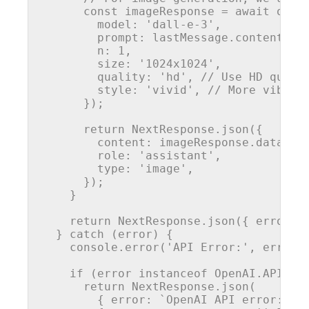
const
imageResponse
 = await open
model
: 
'dall-e-3'
,

prompt
: lastMessage.content,

n
: 
1
,

size
: 
'1024x1024'
,

quality
: 
'hd'
, // Use HD quali
style
: 
'vivid'
, // More vibran
      });

return
 NextResponse.
json
({

content
: imageResponse.data[
0
]
role
: 
'assistant'
,

type
: 
'image'
,

      });

    }

return
 NextResponse.
json
({ 
error
: 
  } 
catch
 (error) {

    console.
error
(
'API Error:'
, error);
if
 (error 
instanceof
 OpenAI.APIErro
return
 NextResponse.
json
(

        { 
error
: `OpenAI API 
error
: ${