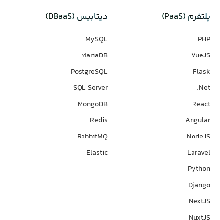
پلتفرم (PaaS)
دیتابیس‌ (DBaaS)
MySQL
PHP
MariaDB
VueJS
PostgreSQL
Flask
SQL Server
Net.
MongoDB
React
Redis
Angular
RabbitMQ
NodeJS
Elastic
Laravel
Python
Django
NextJS
NuxtJS