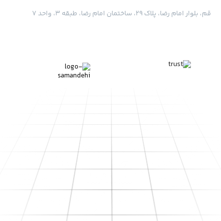
قم، بلوار امام رضا، پلاک ۲۹، ساختمان امام رضا، طبقه ۳، واحد ۷