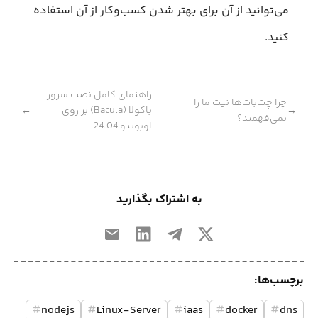
می‌توانید از آن برای بهتر شدن کسب‌وکار از آن استفاده
کنید.
راهنمای کامل نصب سرور
چرا چت‌بات‌ها نیت ما را
باکولا (Bacula) بر روی
←
→
نمی‌فهمند؟
اوبونتو 24.04
به اشتراک بگذارید
برچسب‌ها:
#
nodejs
#
Linux-Server
#
iaas
#
docker
#
dns