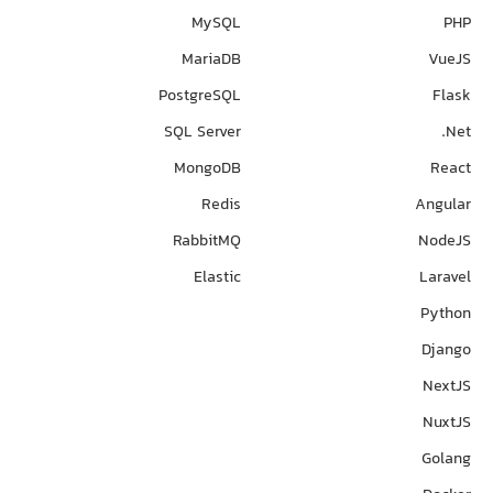
MySQL
PHP
MariaDB
VueJS
PostgreSQL
Flask
SQL Server
Net.
MongoDB
React
Redis
Angular
RabbitMQ
NodeJS
Elastic
Laravel
Python
Django
NextJS
NuxtJS
Golang