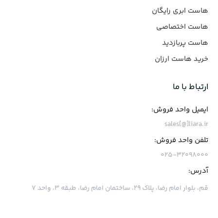
هاست ابری رایگان
هاست اختصاصی
هاست پربازدید
خرید هاست ارزان
ارتباط با ما
ایمیل واحد فروش:
sales[@]liara.ir
تلفن واحد فروش:
۰۲۵-۳۲۰۹۸۰۰۰
آدرس:
قم، بلوار امام رضا، پلاک ۲۹، ساختمان امام رضا، طبقه ۳، واحد ۷