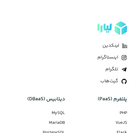
لینکدین
اینستاگرام
تلگرام
گیت‌هاب
پلتفرم (PaaS)
دیتابیس‌ (DBaaS)
MySQL
PHP
MariaDB
VueJS
PostgreSQL
Flask