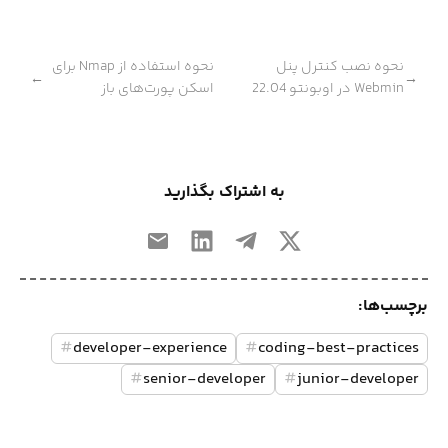
نحوه نصب کنترل پنل
نحوه استفاده از Nmap برای
←
→
Webmin در اوبونتو 22.04
اسکن پورت‌های باز
به اشتراک بگذارید
برچسب‌ها:
#
developer-experience
#
coding-best-practices
#
senior-developer
#
junior-developer