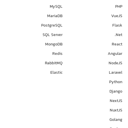
MySQL
PHP
MariaDB
VueJS
PostgreSQL
Flask
SQL Server
Net.
MongoDB
React
Redis
Angular
RabbitMQ
NodeJS
Elastic
Laravel
Python
Django
NextJS
NuxtJS
Golang