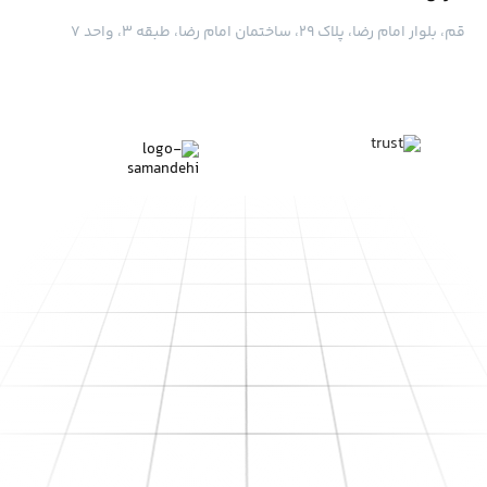
قم، بلوار امام رضا، پلاک ۲۹، ساختمان امام رضا، طبقه ۳، واحد ۷