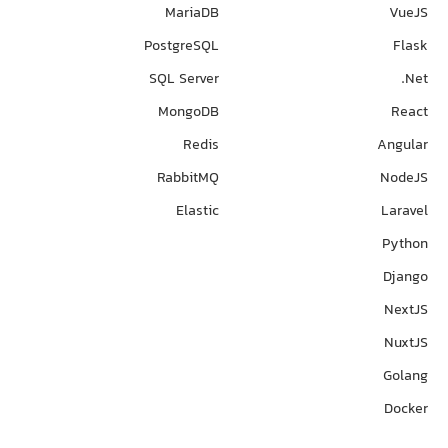
MariaDB
VueJS
PostgreSQL
Flask
SQL Server
Net.
MongoDB
React
Redis
Angular
RabbitMQ
NodeJS
Elastic
Laravel
Python
Django
NextJS
NuxtJS
Golang
Docker