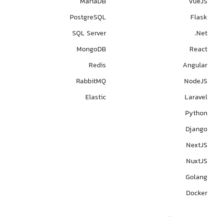
MariaDB
VueJS
PostgreSQL
Flask
SQL Server
Net.
MongoDB
React
Redis
Angular
RabbitMQ
NodeJS
Elastic
Laravel
Python
Django
NextJS
NuxtJS
Golang
Docker