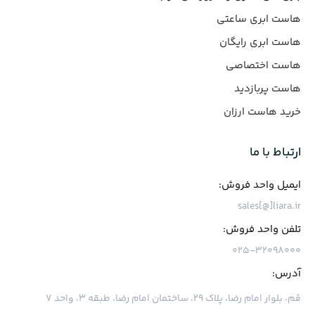
هاست ابری ساعتی
هاست ابری رایگان
هاست اختصاصی
هاست پربازدید
خرید هاست ارزان
ارتباط با ما
ایمیل واحد فروش:
sales[@]liara.ir
تلفن واحد فروش:
۰۲۵-۳۲۰۹۸۰۰۰
آدرس:
قم، بلوار امام رضا، پلاک ۲۹، ساختمان امام رضا، طبقه ۳، واحد ۷