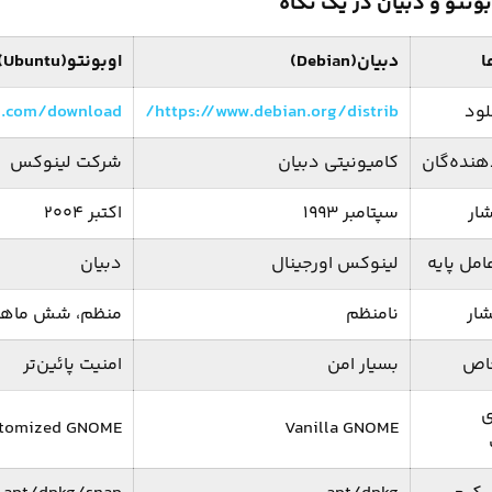
ونتو و دبیان در یک نگاه
ا
دبیان(Debian)
اوبونتو(Ubuntu)
لود
https://www.debian.org/distrib/
u.com/download
هنده‌گان
کامیونیتی دبیان
شرکت لینوکس
شار
سپتامبر ۱۹۹۳
اکتبر ۲۰۰۴
مل پایه
لینوکس اورجینال
دبیان
شار
نامنظم
منظم، شش ماهه
خاص
بسیار امن
امنیت پائین‌تر
ی
tomized GNOME
Vanilla GNOME