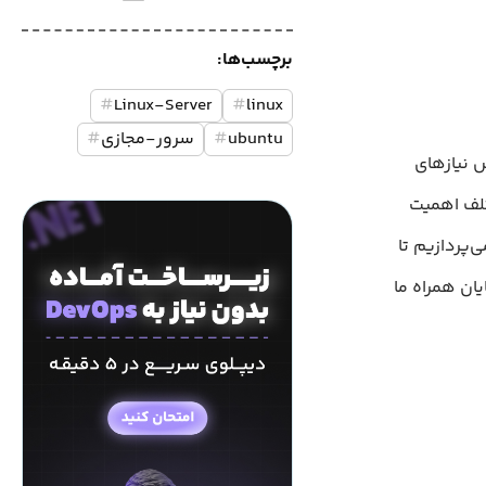
برچسب‌ها:
#
Linux-Server
#
linux
ubuntu
#
سرور-مجازی
#
س نیازهای
تلف اهمیت
ی‌پردازیم تا
یان همراه ما