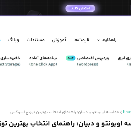
قیمت‌ها
آموزش
مستندات
وبلاگ
م
راهکار‌ها
ی ابری
وردپرس‌ اختصاصی
برنامه‌های آماده
ذخیره‌سازی 
جدید
ect Storage
(
)
One Click App
(
)
Wordpress
(
)
I
linu
مقایسه اوبونتو و دبیان؛ راهنمای انتخاب بهترین توزیع لینوکس
ه اوبونتو و دبیان؛ راهنمای انتخاب بهترین ت