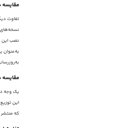
مقایسه دب
تفاوت دیگر
نسخه‌های پ
نصب این نس
به‌عنوان ی
به‌روزرسان
مقایسه دب
یک وجه دیگ
این توزیع‌
که منتشر م