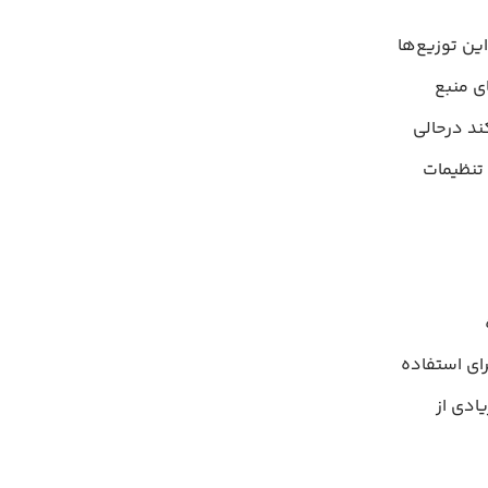
ین توزیع‌ها
ی منبع
کند درحالی
 تنظیمات
ده
اما هدف طراحی توزیع Ubuntu بیشتر برای استفاده
ادی از