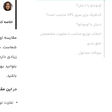
س
اوبونتو یا دبیان؟
۰
‌کدام‌یک برای سرور VPS مناسب است؟
خلاصه کن
دبیان یا اوبونتو؟
انتخاب توزیع مناسب با مشورت متخصصان
مقایسه اوب
جمع‌ بندی
شماست. بر
سوالات متداول
زیادی دارد.
بتوانید به
باشید.
در این مقا
تفاوت توز