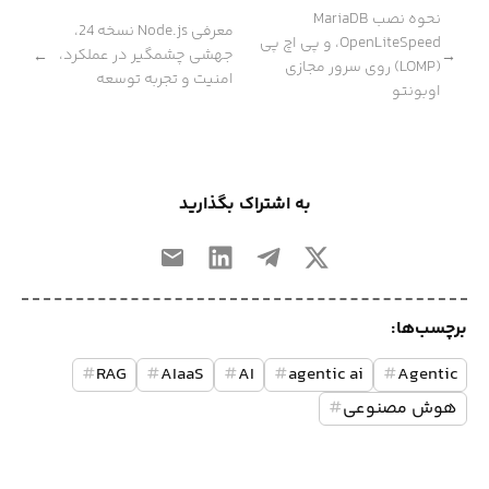
نحوه نصب MariaDB
معرفی Node.js نسخه 24،
،OpenLiteSpeed و پی اچ پی
جهشی چشمگیر در عملکرد،
←
→
(LOMP) روی سرور مجازی
امنیت و تجربه توسعه‌
اوبونتو
به اشتراک بگذارید
برچسب‌ها:
#
RAG
#
AIaaS
#
AI
#
agentic ai
#
Agentic
هوش مصنوعی
#