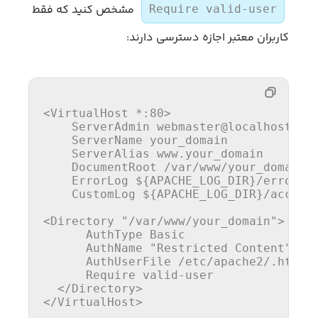
مشخص کنید که فقط
Require valid-user
کاربران معتبر اجازه دسترسی دارند:
<VirtualHost *
:80
>
ServerAdmin
 webmaster@localhost

ServerName
 your_domain

ServerAlias
 www.your_domain

DocumentRoot
 /var/www/your_domain

ErrorLog
${APACHE_LOG_DIR}
/error.lo
CustomLog
${APACHE_LOG_DIR}
/access.
<Directory 
"/var/www/your_domain"
>
AuthType
 Basic

AuthName
"Restricted Content"
AuthUserFile
 /etc/apache2/.htpass
Require
 valid-user

</Directory>
</VirtualHost>