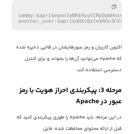
sammy:$apr1$eponJaBR$9uyVIRpDpbHoseI.hS
another_user:$apr1$dDXiQxte$RGn3CVfFLQ
اکنون کاربران و رمز عبورهایشان در قالبی ذخیره شده
که Apache می‌توانید آن‌ها را بخواند و برای کنترل
دسترسی استفاده کند.
مرحله 3: پیکربندی احراز هویت با رمز
عبور در Apache
در این مرحله، باید Apache را طوری پیکربندی کنید که
قبل از ارائه محتوای محافظت شده، فایل