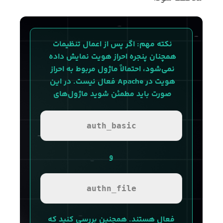
نکته مهم: اگر پس از اعمال تنظیمات 
همچنان پنجره احراز هویت نمایش داده 
نمی‌شود، احتمالاً ماژول مربوط به احراز 
هویت در Apache فعال نیست. در این 
صورت باید مطمئن شوید ماژول‌های 
auth_basic
 و 
authn_file
 فعال هستند. همچنین بررسی کنید که 