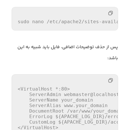
sudo nano 
/etc/
apache2
/sites-available
پس از حذف توضیحات اضافی، فایل باید شبیه به این
باشد:
<VirtualHost *
:80
>
ServerAdmin
 webmaster@localhost

ServerName
 your_domain

ServerAlias
 www.your_domain

DocumentRoot
 /var/www/your_domain

ErrorLog
${APACHE_LOG_DIR}
/error.lo
CustomLog
${APACHE_LOG_DIR}
</VirtualHost>