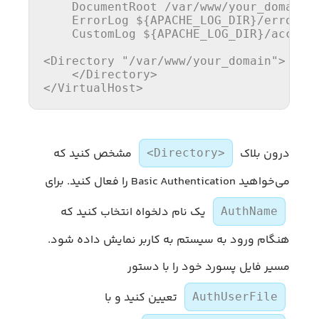
DocumentRoot
 /var/www/your_domain

ErrorLog
${APACHE_LOG_DIR}
/error.lo
CustomLog
${APACHE_LOG_DIR}
/access.
<Directory 
"/var/www/your_domain"
>
</Directory>
</VirtualHost>
درون بلاک
مشخص کنید که
<Directory>
می‌خواهید Basic Authentication را فعال کنید. برای
یک نام دلخواه انتخاب کنید که
AuthName
هنگام ورود به سیستم به کاربر نمایش داده شود.
مسیر فایل پسورد خود را با دستور
تعیین کنید و با
AuthUserFile