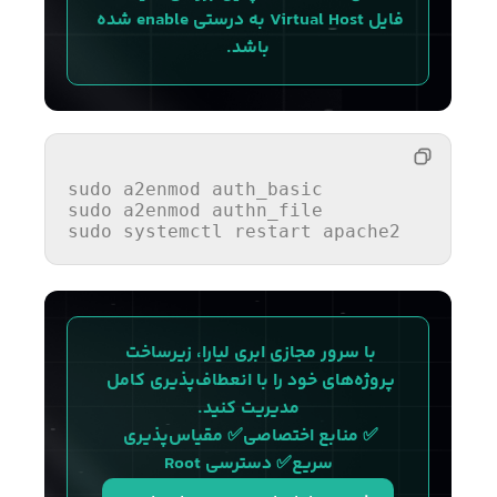
فایل Virtual Host به درستی enable شده 
باشد.
sudo a2enmod auth
_basic

sudo a2enmod authn_
file

sudo systemctl restart apache2
با سرور مجازی ابری لیارا، زیرساخت 
پروژه‌های خود را با انعطاف‌پذیری کامل 
مدیریت کنید.
✅ منابع اختصاصی✅ مقیاس‌پذیری 
سریع✅ دسترسی Root