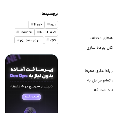
برچسب‌ها:
#
flask
#
api
#
ubuntu
#
REST API
ن برنامه‌های مختلف
vps
#
سرور-مجازی
#
تون، امکان پیاده سازی
ه از Flask بررسی شده است. از راه‌اندازی محیط
 تمام مراحل به
یان این مطلب شما یک API کامل خواهد داشت که