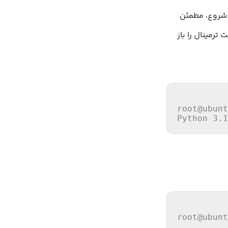
ر است قبل از شروع، مطمئن
مینال را باز
root
Python
3
.
1
root
@ubunt