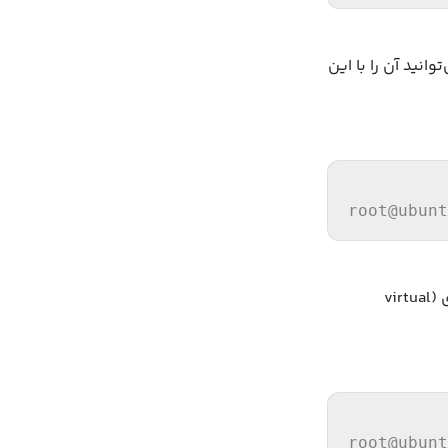
نیست، می‌توانید آن را با این
root
@ubunt
برای نصب Flask از pip استفاده می‌کنیم. پیشنهاد می‌شود این کا را در یک محیط مجازی (virtual
root
@ubunt