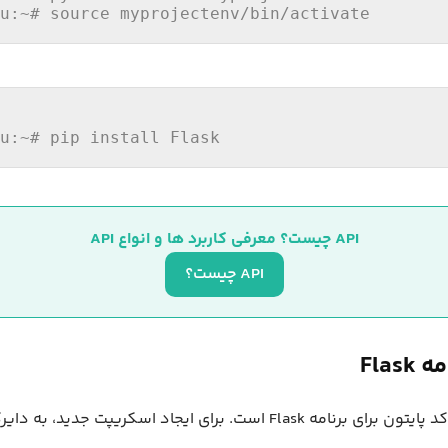
u
:~
# source myprojectenv/bin/activate
u
:~
# pip install Flask
API چیست؟ معرفی کاربرد ها و انواع API
API چیست؟
Flas
مرجله بعد نوشتن کد پایتون برای برنامه Flask است. برای ایجاد اسکریپت ج