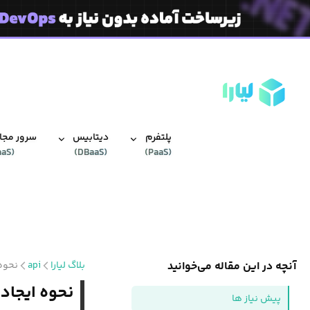
پلتفرم
دیتابیس‌
سرور مجاز
aaS
(
)
DBaaS
(
)
PaaS
(
آنچه در این مقاله می‌خوانید
بلاگ لیارا
api
نحوه ایجاد یک  API
نحوه ایجاد یک REST API با Flask در سرور مجاز
پیش نیاز ها