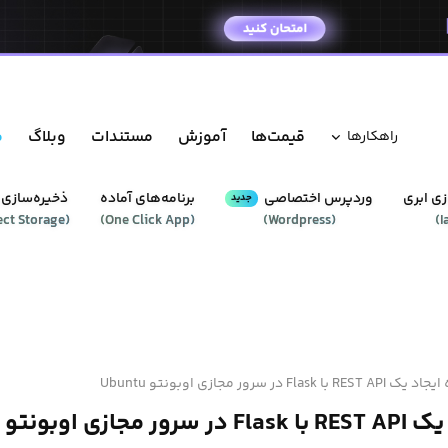
قیمت‌ها
آموزش
مستندات
وبلاگ
م
راهکار‌ها
ی ابری
وردپرس‌ اختصاصی
برنامه‌های آماده
ذخیره‌سازی 
جدید
ect Storage
(
)
One Click App
(
)
Wordpress
(
)
I
REST با Flask در سرور مجازی اوبونتو Ubuntu
ی اوبونتو Ubuntu