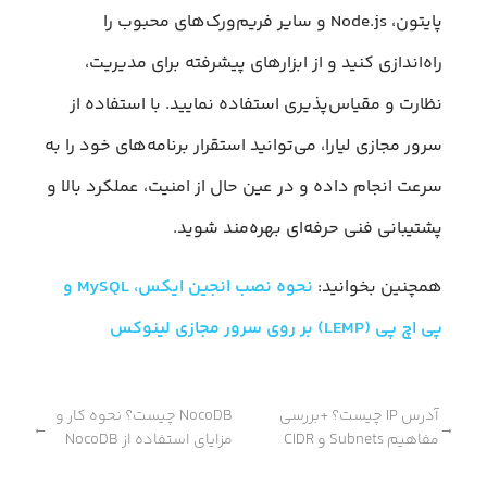
پایتون، Node.js و سایر فریم‌ورک‌های محبوب را
راه‌اندازی کنید و از ابزارهای پیشرفته برای مدیریت،
نظارت و مقیاس‌پذیری استفاده نمایید. با استفاده از
سرور مجازی لیارا، می‌توانید استقرار برنامه‌های خود را به
سرعت انجام داده و در عین حال از امنیت، عملکرد بالا و
پشتیبانی فنی حرفه‌ای بهره‌مند شوید.
همچنین بخوانید:
نحوه نصب انجین ایکس، MySQL و
پی اچ پی (LEMP) بر روی سرور مجازی لینوکس
آدرس IP چیست؟ +بررسی
NocoDB چیست؟ نحوه کار و
←
→
مفاهیم Subnets و CIDR
مزایای استفاده از NocoDB