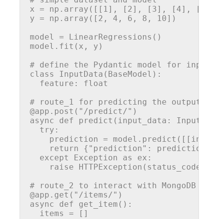
x = np.array([[
1
], [
2
], [
3
], [
4
], [
5
]])
y = np.array([
2
, 
4
, 
6
, 
8
, 
10
])

model = LinearRegressions()

model.fit(x, y)

# define the Pydantic model for input 
class
InputData
(
BaseModel
):

  feature: 
float
# route_1 for predicting the output ba
@app.post(
"/predict/"
)
async
def
predict
(
input_data: InputDat
try
:

    prediction = model.predict([[input_
return
 {
"prediction"
: prediction[
0
]
except
 Exception 
as
 ex:

raise
 HTTPException(status_code=
40
# route_2 to interact with MongoDB
@app.get(
"/items/"
)
async
def
get_item
():

  items = []
