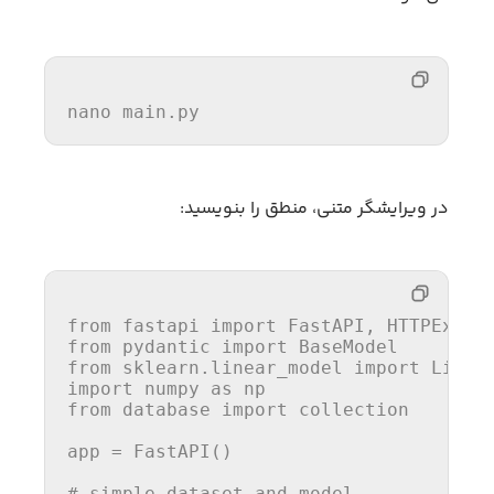
nano 
main
.py
در ویرایشگر متنی، منطق را بنویسید:
from
 fastapi 
import
from
 pydantic 
import
from
 sklearn.linear_model 
import
import
 numpy 
as
from
 database 
import
 collection

app = FastAPI()

# simple dataset and model