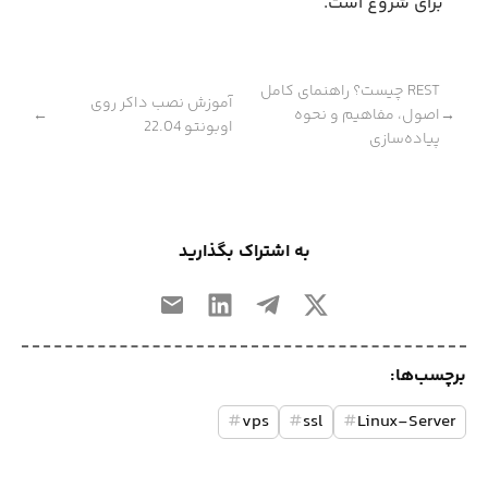
برای شروع است.
REST چیست؟ راهنمای کامل
آموزش نصب داکر روی
اصول، مفاهیم و نحوه
←
→
اوبونتو 22.04
پیاده‌سازی
به اشتراک بگذارید
برچسب‌ها:
#
vps
#
ssl
#
Linux-Server