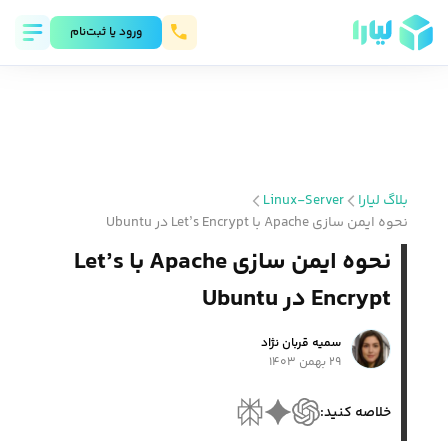
ورود يا ثبت‌نام
بلاگ لیارا
Linux-Server
نحوه ایمن سازی Apache با Let’s Encrypt در Ubuntu
نحوه ایمن سازی Apache با Let’s
Encrypt در Ubuntu
سمیه قربان نژاد
۲۹ بهمن ۱۴۰۳
خلاصه کنید: