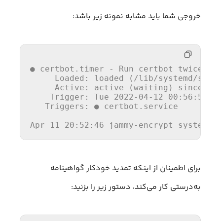
خروجی شما باید مشابه نمونه زیر باشد:
●
certbot.timer
-
Run
certbot
twice
da
Loaded:
loaded
(/lib/systemd/syst
Active:
active
(waiting)
since
Mo
Trigger:
Tue
2022-04-12 00:56:55 
U
Triggers:
●
certbot.service
Apr
11
20
:52:46
jammy-encrypt
systemd[
برای اطمینان از اینکه تمدید خودکار گواهینامه
به‌درستی کار می‌کند، دستور زیر را بزنید: