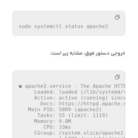
sudo systemctl 
status
 apache2
خروجی دستور فوق، مشابه زیر است:
● apache2.service - The Apache HTTP Ser
     Loaded: loaded (
/lib/
systemd
/syst
     Active: active (running) since Tu
       Docs: https:
//
httpd.apache.org
/
   Main PID: 
5089
 (apache2)

      Tasks: 
55
 (limit: 
1119
)

     Memory: 
4.8
M

        CPU: 
33
ms

     CGroup: 
/system.slice/
apache2.serv