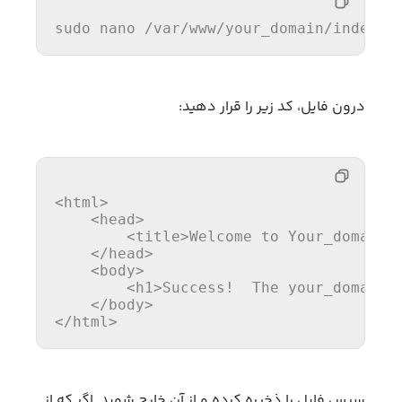
sudo nano 
/var/
www
/your_domain/i
ndex.h
درون فایل، کد زیر را قرار دهید:
<
html
>
<
head
>
<
title
>
Welcome to Your_domain!
</
head
>
<
body
>
<
h1
>
Success!  The your_domain 
</
body
>
</
html
>
سپس فایل را ذخیره کرده و از آن خارج شوید. اگر که از